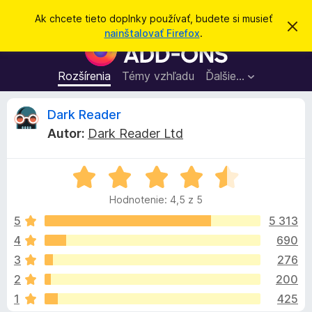
H
Prihlásiť sa
Ak chcete tieto doplnky používať, budete si musieť
Z
ľ
nainštalovať Firefox
.
a
D
a
v
o
r
d
i
p
Rozšírenia
Témy vzhľadu
Ďalšie…
a
e
l
ť
ť
t
n
R
Dark Reader
o
k
t
Autor:
Dark Reader Ltd
o
y
e
o
p
z
n
H
r
c
á
o
e
m
Hodnotenie: 4,5 z 5
d
e
p
e
n
n
5
5 313
r
i
o
e
4
690
e
n
t
h
3
276
e
l
n
z
2
200
i
i
1
425
e
a