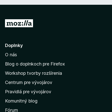
P
r
e
j
Doplnky
s
O nás
ť
n
Blog o doplnkoch pre Firefox
a
Workshop tvorby rozšírenia
d
Centrum pre vývojárov
o
m
Pravidlá pre vývojárov
o
Komunitný blog
v
s
Fórum