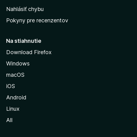
k
Nahlásiť chybu
ú
Pokyny pre recenzentov
s
t
r
Na stiahnutie
á
Download Firefox
n
Windows
k
u
macOS
M
iOS
o
z
Android
i
Linux
l
All
l
y