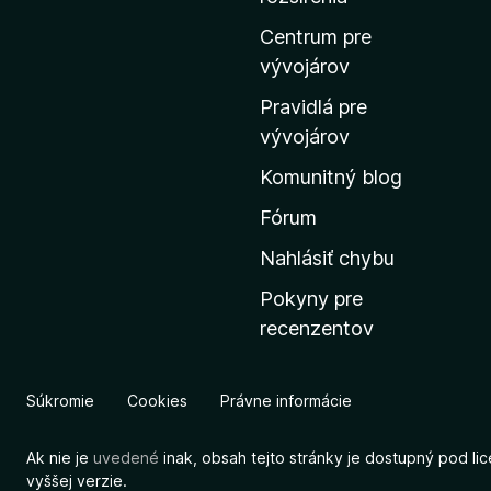
d
o
Centrum pre
m
vývojárov
o
Pravidlá pre
v
vývojárov
s
Komunitný blog
k
ú
Fórum
s
Nahlásiť chybu
t
Pokyny pre
r
recenzentov
á
n
k
Súkromie
Cookies
Právne informácie
u
M
Ak nie je
uvedené
inak, obsah tejto stránky je dostupný pod li
o
vyššej verzie.