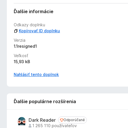
Ďalšie informácie
Odkazy doplnku
Kopírovať ID doplnku
Verzia
1.1resigned1
Veľkosť
15,93 kB
Nahlásiť tento doplnok
Ďalšie populárne rozšírenia
Dark Reader
Odporúčané
Odporúčané
1 265 110 používateľov