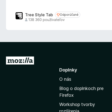
Tree Style Tab
Odporúčané
Odporúčané
138 360 používateľov
P
r
Doplnky
e
O nás
j
s
Blog o doplnkoch pre
ť
Firefox
n
Workshop tvorby
a
rozšírenia