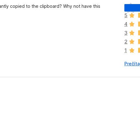
D
tantly copied to the clipboard? Why not have this
o
5
p
4
l
n
3
o
2
k
1
z
a
Prečíta
t
i
a
ľ
n
i
e
j
e
o
h
o