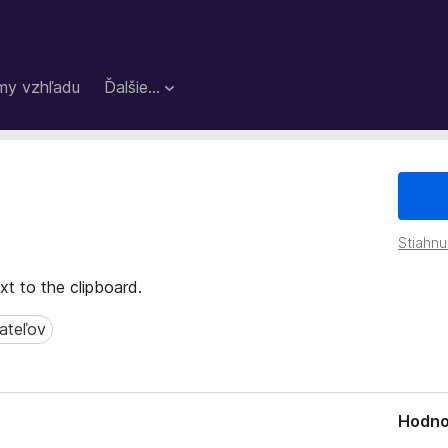
my vzhľadu
Ďalšie…
Stiahnu
xt to the clipboard.
ateľov
eľov
Hodno