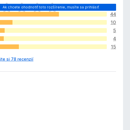
Ak chcete ohodnotiť toto rozšírenie, musíte sa prihlásiť
44
10
5
4
15
jte si 78 recenzií