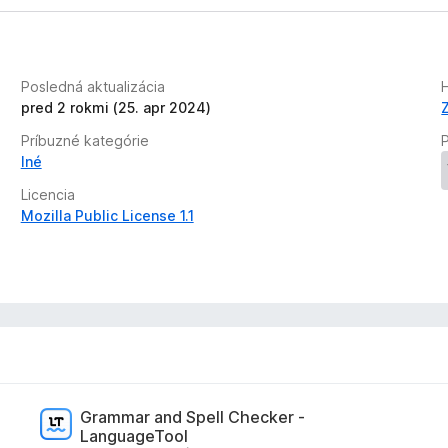
d
n
o
t
Posledná aktualizácia
H
e
pred 2 rokmi (25. apr 2024)
n
ý
Príbuzné kategórie
Iné
Licencia
Mozilla Public License 1.1
Grammar and Spell Checker -
LanguageTool