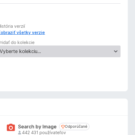
istória verzií
Zobraziť všetky verzie
Pridať do kolekcie
Search by Image
Odporúčané
Odporúčané
442 431 používateľov