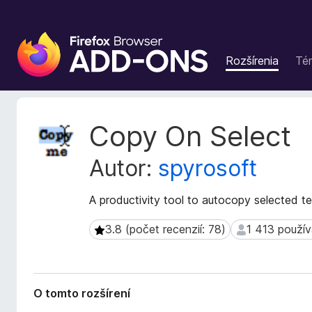
D
o
Rozšírenia
Té
p
l
n
k
M
Copy On Select
y
e
t
p
Autor:
spyrosoft
a
r
d
e
á
A productivity tool to autocopy selected te
p
t
r
a
3.8 (počet recenzií: 78)
1 413 použív
3.8 (počet recenzií: 78)
1 413 používat
e
r
h
o
z
l
š
i
O tomto rozšírení
í
a