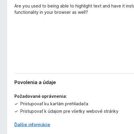
r
d
Are you used to being able to highlight text and have it ins
e
a
functionality in your browser as well?
n
č
i
F
a
i
r
e
f
o
x
Povolenia a údaje
Požadované oprávnenia:
Pristupovať ku kartám prehliadača
Pristupovať k údajom pre všetky webové stránky
Ďalšie informácie