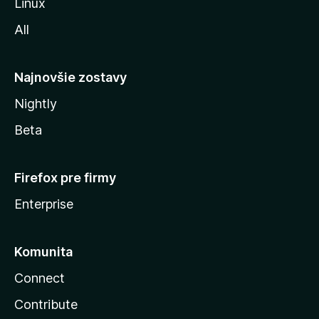
Linux
l
All
l
y
Najnovšie zostavy
Nightly
Beta
Firefox pre firmy
Enterprise
Komunita
Connect
Contribute