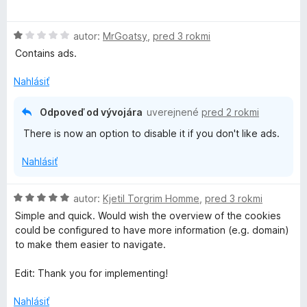
o
t
d
e
H
n
autor:
MrGoatsy
,
pred 3 rokmi
n
o
o
i
Contains ads.
d
t
e
n
e
Nahlásiť
:
o
n
5
t
i
z
Odpoveď od vývojára
uverejnené
pred 2 rokmi
e
e
5
There is now an option to disable it if you don't like ads.
n
:
i
5
Nahlásiť
e
z
:
5
1
H
autor:
Kjetil Torgrim Homme
,
pred 3 rokmi
z
o
Simple and quick. Would wish the overview of the cookies
5
d
could be configured to have more information (e.g. domain)
n
to make them easier to navigate.
o
t
Edit: Thank you for implementing!
e
n
Nahlásiť