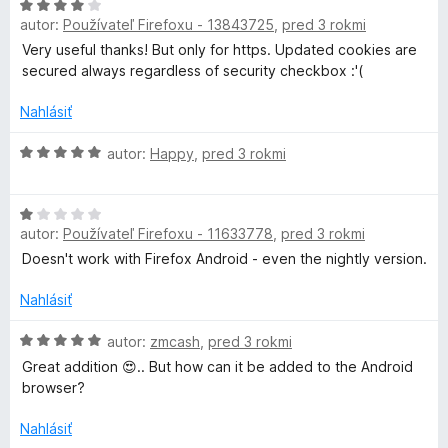
e
H
e
z
autor:
Používateľ Firefoxu - 13843725
,
pred 3 rokmi
n
o
:
5
i
d
5
Very useful thanks! But only for https. Updated cookies are
e
n
z
secured always regardless of security checkbox :'(
:
o
5
1
t
Nahlásiť
z
e
5
n
H
autor:
Happy
,
pred 3 rokmi
i
o
e
d
H
:
n
autor:
Používateľ Firefoxu - 11633778
,
pred 3 rokmi
o
4
o
d
z
t
Doesn't work with Firefox Android - even the nightly version.
n
5
e
o
n
Nahlásiť
t
i
e
H
e
autor:
zmcash
,
pred 3 rokmi
n
o
:
Great addition 😍.. But how can it be added to the Android
i
d
5
browser?
e
n
z
:
o
5
Nahlásiť
1
t