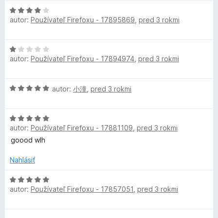
z
e
H
5
n
autor:
Používateľ Firefoxu - 17895869
,
pred 3 rokmi
o
i
d
e
n
H
:
o
autor:
Používateľ Firefoxu - 17894974
,
pred 3 rokmi
o
5
t
d
z
e
n
5
n
H
autor:
小潼
,
pred 3 rokmi
o
i
o
t
e
d
e
:
H
n
n
4
autor:
Používateľ Firefoxu - 17881109
,
pred 3 rokmi
o
o
i
z
d
t
goood wlh
e
5
n
e
:
o
n
Nahlásiť
1
t
i
z
e
H
e
5
autor:
Používateľ Firefoxu - 17857051
,
pred 3 rokmi
n
o
:
i
d
5
e
n
z