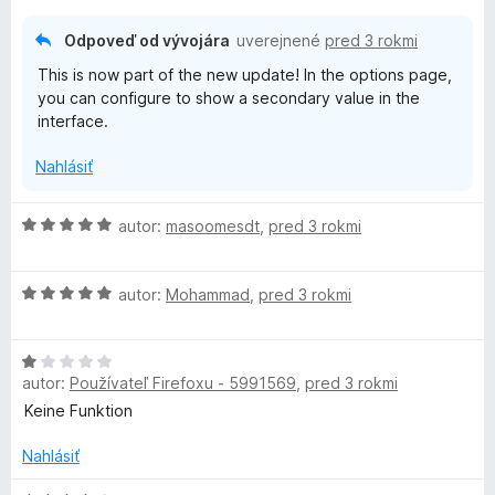
i
e
Odpoveď od vývojára
uverejnené
pred 3 rokmi
:
This is now part of the new update! In the options page,
5
you can configure to show a secondary value in the
z
interface.
5
Nahlásiť
H
autor:
masoomesdt
,
pred 3 rokmi
o
d
H
n
autor:
Mohammad
,
pred 3 rokmi
o
o
d
t
H
n
e
autor:
Používateľ Firefoxu - 5991569
,
pred 3 rokmi
o
o
n
d
t
i
Keine Funktion
n
e
e
o
n
Nahlásiť
:
t
i
5