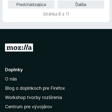
:
o
5
Predchádzajúca
Ďalšia
5
t
z
e
Stránka 6 z 11
5
n
i
e
:
5
z
P
5
r
e
j
Doplnky
s
O nás
ť
n
Blog o doplnkoch pre Firefox
a
Workshop tvorby rozšírenia
d
Centrum pre vývojárov
o