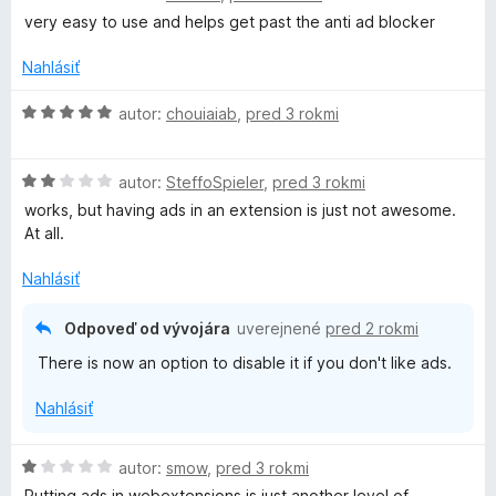
e
z
o
o
very easy to use and helps get past the anti ad blocker
o
:
5
d
t
1
n
e
Nahlásiť
z
o
o
n
5
t
i
H
autor:
chouiaiab
,
pred 3 rokmi
e
e
o
k
n
:
d
i
5
H
n
autor:
SteffoSpieler
,
pred 3 rokmi
i
e
z
o
o
works, but having ads in an extension is just not awesome.
:
5
d
t
At all.
e
5
n
e
z
o
n
Nahlásiť
5
t
i
-
e
e
Odpoveď od vývojára
uverejnené
pred 2 rokmi
n
:
E
There is now an option to disable it if you don't like ads.
i
5
e
z
d
Nahlásiť
:
5
2
i
z
H
autor:
smow
,
pred 3 rokmi
5
o
Putting ads in webextensions is just another level of