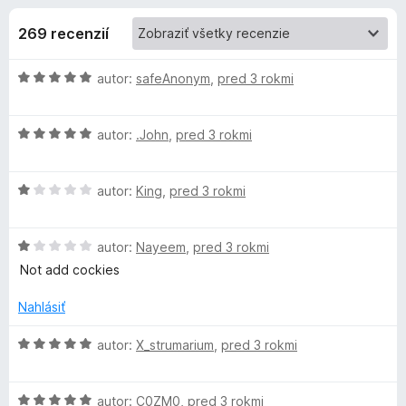
i
:
d
4
269 recenzií
a
e
,
č
2
H
autor:
safeAnonym
,
pred 3 rokmi
F
d
z
o
i
5
d
r
o
H
n
autor:
.John
,
pred 3 rokmi
e
o
o
f
d
p
t
o
H
n
autor:
King
,
pred 3 rokmi
e
o
o
n
x
l
d
t
i
H
n
autor:
Nayeem
,
pred 3 rokmi
e
e
n
o
o
n
:
Not add cockies
d
t
i
5
k
n
e
e
z
Nahlásiť
o
n
:
5
t
i
5
H
autor:
X_strumarium
,
pred 3 rokmi
u
e
e
z
o
n
:
5
d
C
i
1
H
n
autor:
C0ZM0
,
pred 3 rokmi