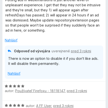
t
d
unpleasant experience. I get that they may not be intrusive
n
and they're small, but they 1) will appear again after
o
o
refreshDays has passed; 2) will appear in 24 hours if an ad
t
was dismissed. Maybe update repository/extension pages
e
so that people won't be surprised if they suddenly face an
r
n
ad in here, or something.
i
e
Nahlásiť
:
1
Odpoveď od vývojára
uverejnené
pred 3 rokmi
z
There is now an option to disable it if you don't like ads.
5
It will disable them permanently.
Nahlásiť
H
autor:
Používateľ Firefoxu - 18118147
,
pred 3 rokmi
o
d
n
H
autor:
A FF User
,
pred 3 rokmi
o