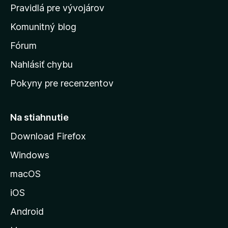
m
Pravidlá pre vývojárov
o
Komunitný blog
v
s
Fórum
k
Nahlásiť chybu
ú
Pokyny pre recenzentov
s
t
r
Na stiahnutie
á
Download Firefox
n
Windows
k
u
macOS
M
iOS
o
z
Android
i