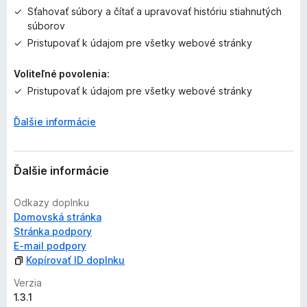
e
Sťahovať súbory a čítať a upravovať históriu stiahnutých
j
súborov
e
Pristupovať k údajom pre všetky webové stránky
o
h
Voliteľné povolenia:
o
d
Pristupovať k údajom pre všetky webové stránky
n
o
Ďalšie informácie
t
e
n
Ďalšie informácie
ý
Odkazy doplnku
Domovská stránka
Stránka podpory
E‑mail podpory
Kopírovať ID doplnku
Verzia
1.3.1