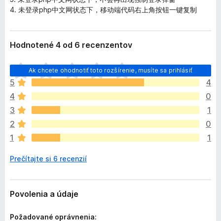
4. 未登录php中文网状态下，移动端代码右上角按钮一键复制
Hodnotené 4 od 6 recenzentov
D
Ak chcete ohodnotiť toto rozšírenie, musíte sa prihlásiť
o
5
4
p
4
0
l
n
3
1
o
2
0
k
1
1
z
a
Prečítajte si 6 recenzií
t
i
a
ľ
Povolenia a údaje
n
i
Požadované oprávnenia: