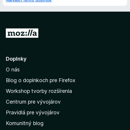
P
r
e
j
Doplnky
s
O nás
ť
n
Blog o doplnkoch pre Firefox
a
Workshop tvorby rozšírenia
d
Centrum pre vývojárov
o
m
Pravidlá pre vývojárov
o
Komunitný blog
v