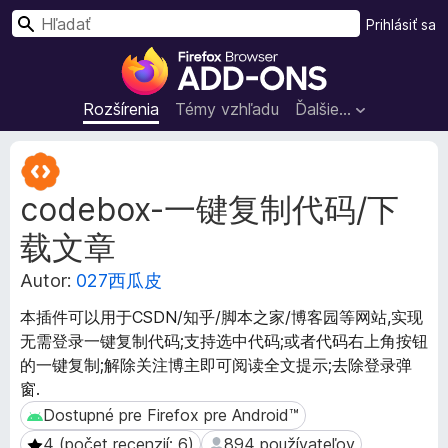
H
Prihlásiť sa
ľ
D
a
o
d
p
Rozšírenia
Témy vzhľadu
Ďalšie…
a
l
ť
n
M
k
e
codebox-一键复制代码/下
t
y
a
p
载文章
d
r
á
e
Autor:
027西瓜皮
t
p
a
本插件可以用于CSDN/知乎/脚本之家/博客园等网站,实现
r
r
无需登录一键复制代码;支持选中代码;或者代码右上角按钮
e
o
的一键复制;解除关注博主即可阅读全文提示;去除登录弹
z
h
窗.
š
l
í
Dostupné pre Firefox pre Android™
Dostupné pre Firefox pre Android™
i
r
a
4 (počet recenzií: 6)
894 používateľov
4 (počet recenzií: 6)
894 používateľov