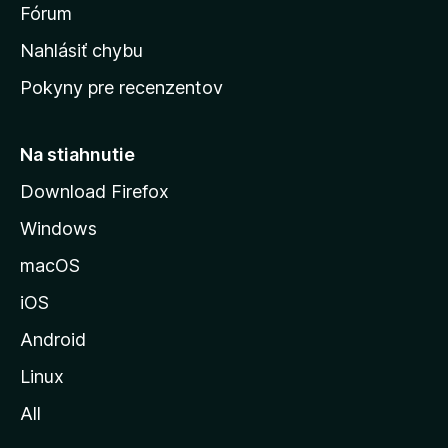
s
Fórum
k
Nahlásiť chybu
ú
Pokyny pre recenzentov
s
t
r
Na stiahnutie
á
Download Firefox
n
Windows
k
u
macOS
M
iOS
o
z
Android
i
Linux
l
All
l
y