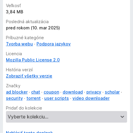
Veľkosť
3,84 MB
Posledná aktualizácia
pred rokom (10. mar 2025)
Príbuzné kategórie
Tvorba webu
Podpora jazykov
Licencia
Mozilla Public License 2.0
História verzií
Zobraziť všetky verzie
Značky
ad blocker
chat
coupon
download
privacy
scholar
security
torrent
user scripts
video downloader
Pridať do kolekcie
Nahlásiť tento doplnok