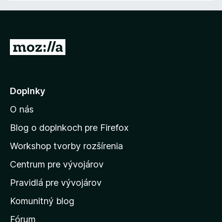
4
d
5
n
,
n
i
5
o
e
z
t
:
5
P
e
4
r
n
,
i
e
6
e
z
j
Doplnky
:
5
s
4
O nás
,
ť
5
n
Blog o doplnkoch pre Firefox
z
a
5
Workshop tvorby rozšírenia
d
Centrum pre vývojárov
o
m
Pravidlá pre vývojárov
o
Komunitný blog
v
s
Fórum