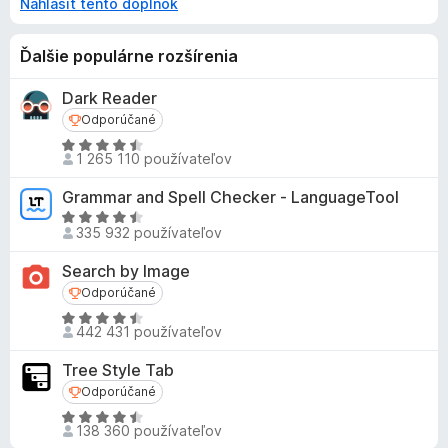
Nahlásiť tento doplnok
Ďalšie populárne rozšírenia
Dark Reader
Odporúčané
Odporúčané
H
1 265 110 používateľov
o
d
Grammar and Spell Checker - LanguageTool
n
H
o
335 932 používateľov
o
t
d
Search by Image
e
n
Odporúčané
Odporúčané
n
o
i
H
t
442 431 používateľov
e
o
e
:
d
n
Tree Style Tab
4
n
i
Odporúčané
Odporúčané
,
o
e
H
5
t
:
138 360 používateľov
o
z
e