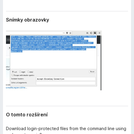
e
d
n
a
i
Snímky obrazovky
č
a
F
i
r
e
f
o
x
O tomto rozšírení
Download login-protected files from the command line using