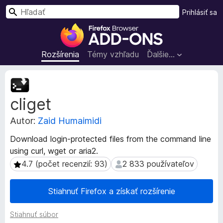
H
Prihlásiť sa
ľ
D
a
o
d
p
Rozšírenia
Témy vzhľadu
Ďalšie…
a
l
ť
n
M
k
e
cliget
t
y
a
p
Autor:
Zaid Humaimidi
d
r
á
e
Download login-protected files from the command line
t
p
using curl, wget or aria2.
a
r
r
4.7 (počet recenzií: 93)
2 833 používateľov
4.7 (počet recenzií: 93)
2 833 používateľov
e
o
z
h
Stiahnuť Firefox a získať rozšírenie
š
l
í
i
Stiahnuť súbor
r
a