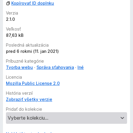
n
Kopírovať ID doplnku
ý
Verzia
2.1.0
Veľkosť
87,63 kB
Posledná aktualizácia
pred 6 rokmi (11. jan 2021)
Príbuzné kategórie
Tvorba webu
Správa sťahovania
Iné
Licencia
Mozilla Public License 2.0
História verzií
Zobraziť všetky verzie
Pridať do kolekcie