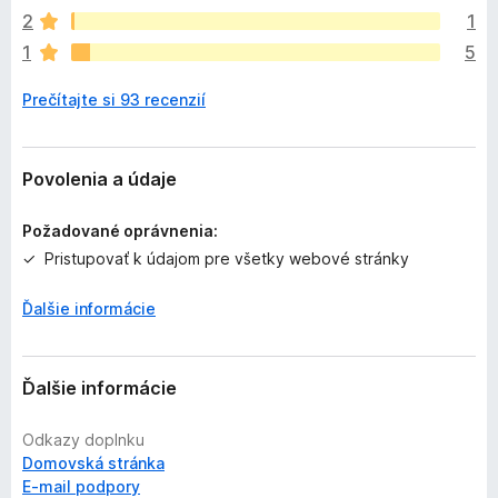
o
2
1
k
1
5
z
a
Prečítajte si 93 recenzií
t
i
a
ľ
Povolenia a údaje
n
i
Požadované oprávnenia:
e
Pristupovať k údajom pre všetky webové stránky
j
e
Ďalšie informácie
o
h
o
d
Ďalšie informácie
n
o
Odkazy doplnku
t
Domovská stránka
e
E‑mail podpory