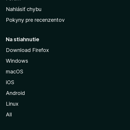
k
Nahlásiť chybu
ú
Pokyny pre recenzentov
s
t
r
Na stiahnutie
á
Download Firefox
n
Windows
k
u
macOS
M
iOS
o
z
Android
i
Linux
l
All
l
y