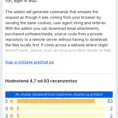
curl, wget or aria2.
This addon will generate commands that emulate the
request as though it was coming from your browser by
sending the same cookies, user agent string and referrer.
With this addon you can download email attachments,
purchased software/media, source code from a private
repository to a remote server without having to download
the files locally first. If come across a website where cliget
doesn't work, please open an issue providing details to help
reproduce the problem.
r
Viac si môžete prečítať po
Windows users
: Enable the "Escape with double-quotes"
o
option because Windows doesn't support single quotes. If
z
you use cygwin, however, you don't need to
b
Hodnotené 4,7 od 93 recenzentov
enable this option.
a
l
D
Please be aware
Ak chcete ohodnotiť toto rozšírenie, musíte sa prihlásiť
of potential security and privacy
e
o
implications from cookies being exposed in the download
5
n
83
p
command.
í
4
2
l
n
3
2