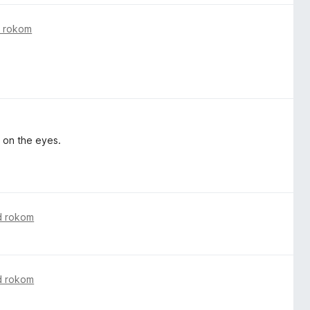
 rokom
y on the eyes.
d rokom
d rokom