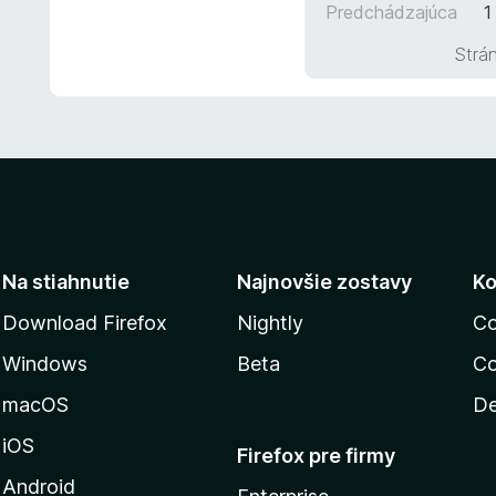
5
Predchádzajúca
1
t
z
e
Strán
5
n
i
e
:
5
z
5
Na stiahnutie
Najnovšie zostavy
Ko
Download Firefox
Nightly
Co
Windows
Beta
Co
macOS
De
iOS
Firefox pre firmy
Android