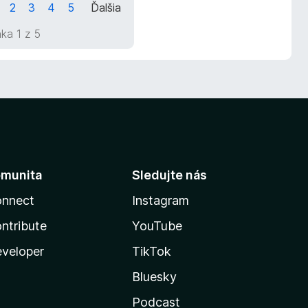
2
3
4
5
Ďalšia
ka 1 z 5
munita
Sledujte nás
nnect
Instagram
ntribute
YouTube
veloper
TikTok
Bluesky
Podcast