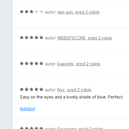
5
n
n
z
i
o
H
autor:
two gun
,
pred 2 rokmi
5
e
t
o
:
e
d
3
n
n
z
i
o
H
autor:
WEBSITECORE
,
pred 2 rokmi
5
e
t
o
:
e
d
5
n
n
z
i
o
H
autor:
kaaverik
,
pred 2 rokmi
5
e
t
o
:
e
d
3
n
n
z
i
o
H
autor:
Nyx
,
pred 2 rokmi
5
e
t
o
Easy on the eyes and a lovely shade of blue. Perfect.
:
e
d
5
n
n
Nahlásiť
z
i
o
5
e
t
:
e
H
autor:
Sevconna
,
pred 3 rokmi