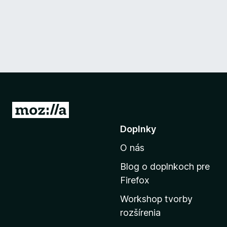
P
r
Doplnky
e
O nás
j
s
Blog o doplnkoch pre
ť
Firefox
n
Workshop tvorby
a
rozšírenia
d