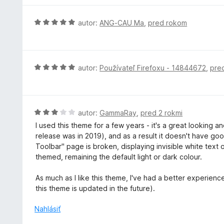
5
n
n
i
o
H
autor:
ANG-CAU Ma
,
pred rokom
e
t
o
:
e
d
4
n
n
z
i
o
H
autor:
Používateľ Firefoxu - 14844672
,
pre
5
e
t
o
:
e
d
5
n
n
z
i
o
H
autor:
GammaRay
,
pred 2 rokmi
5
e
t
o
I used this theme for a few years - it's a great looking a
:
e
d
release was in 2019), and as a result it doesn't have go
5
n
n
Toolbar" page is broken, displaying invisible white text
z
i
o
themed, remaining the default light or dark colour.
5
e
t
:
e
As much as I like this theme, I've had a better experience
5
n
this theme is updated in the future).
z
i
5
e
Nahlásiť
: