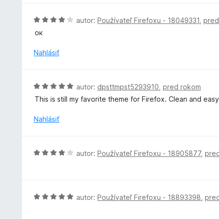
t
z
e
H
5
autor:
Používateľ Firefoxu - 18049331
,
pred
n
o
ок
i
d
e
n
Nahlásiť
:
o
5
t
z
e
H
5
autor:
dpsttmpst5293910
,
pred rokom
n
o
This is still my favorite theme for Firefox. Clean and eas
i
d
e
n
Nahlásiť
:
o
4
t
z
e
H
5
autor:
Používateľ Firefoxu - 18905877
,
pre
n
o
i
d
e
n
:
o
H
autor:
Používateľ Firefoxu - 18893398
,
pre
5
t
o
z
e
d