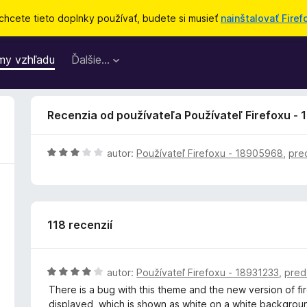
chcete tieto doplnky používať, budete si musieť
nainštalovať Firef
my vzhľadu
Ďalšie…
Recenzia od používateľa Používateľ Firefoxu -
H
autor:
Používateľ Firefoxu - 18905968
,
pre
o
d
n
o
118 recenzií
t
e
n
i
H
autor:
Používateľ Firefoxu - 18931233
,
pred
e
o
There is a bug with this theme and the new version of fi
:
d
displayed, which is shown as white on a white backgrou