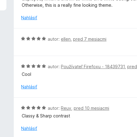
3
n
Otherwise, this is a really fine looking theme.
z
o
5
t
Nahlásiť
e
n
i
H
autor:
ellen
,
pred 7 mesiacmi
e
o
:
d
4
n
z
o
H
autor:
Používateľ Firefoxu - 18439731
,
pred
5
t
o
Cool
e
d
n
n
Nahlásiť
i
o
e
t
:
e
H
autor:
Reuv
,
pred 10 mesiacmi
5
n
o
z
Classy & Sharp contrast
i
d
5
e
n
Nahlásiť
:
o
5