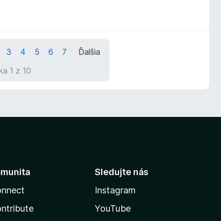
3
4
5
6
7
Ďalšia
ka 1 z 10
munita
Sledujte nás
nnect
Instagram
ntribute
YouTube