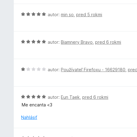
5
n
n
z
i
o
H
autor:
min so
,
pred 5 rokmi
5
e
t
o
:
e
d
5
n
n
z
i
o
H
autor:
Biamnery Bravo
,
pred 6 rokmi
5
e
t
o
:
e
d
5
n
n
z
i
o
H
autor:
Používateľ Firefoxu - 16629180
,
pred
5
e
t
o
:
e
d
5
n
n
z
i
o
H
autor:
Eun Taek
,
pred 6 rokmi
5
e
t
o
Me encanta <3
:
e
d
5
n
n
Nahlásiť
z
i
o
5
e
t
:
e