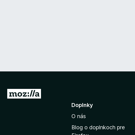
P
r
Doplnky
e
O nás
j
s
Blog o doplnkoch pre
ť