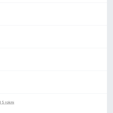
 5 rokmi