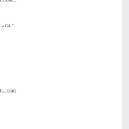
 5 rokmi
 5 rokmi