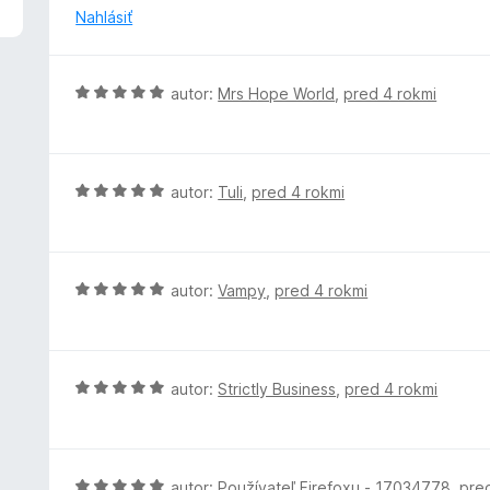
5
n
Nahlásiť
z
o
5
t
e
H
autor:
Mrs Hope World
,
pred 4 rokmi
n
o
i
d
e
n
:
o
H
autor:
Tuli
,
pred 4 rokmi
5
t
o
z
e
d
5
n
n
i
o
H
autor:
Vampy
,
pred 4 rokmi
e
t
o
:
e
d
5
n
n
z
i
o
H
autor:
Strictly Business
,
pred 4 rokmi
5
e
t
o
:
e
d
5
n
n
z
i
o
H
autor:
Používateľ Firefoxu - 17034778
,
pre
5