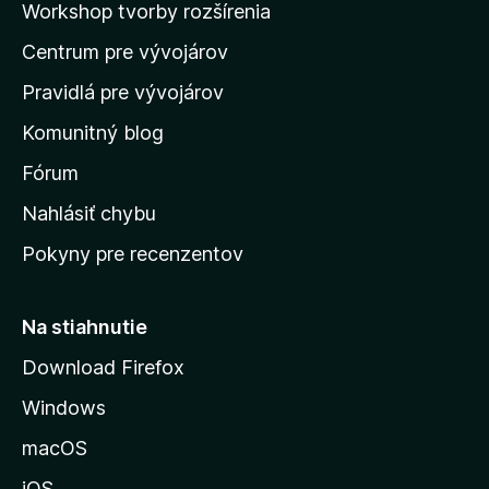
Workshop tvorby rozšírenia
d
Centrum pre vývojárov
o
m
Pravidlá pre vývojárov
o
Komunitný blog
v
s
Fórum
k
Nahlásiť chybu
ú
Pokyny pre recenzentov
s
t
r
Na stiahnutie
á
Download Firefox
n
Windows
k
u
macOS
M
iOS