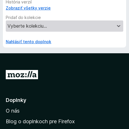
História verzií
Zobraziť všetky verzie
Pridať do kolekcie
Nahlásiť tento doplnok
P
r
e
j
Doplnky
s
O nás
ť
n
Blog o doplnkoch pre Firefox
a