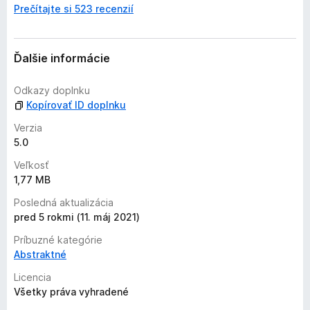
Prečítajte si 523 recenzií
t
i
a
ľ
Ďalšie informácie
n
i
Odkazy doplnku
e
Kopírovať ID doplnku
j
e
Verzia
o
5.0
h
Veľkosť
o
1,77 MB
d
n
Posledná aktualizácia
o
pred 5 rokmi (11. máj 2021)
t
Príbuzné kategórie
e
Abstraktné
n
ý
Licencia
Všetky práva vyhradené