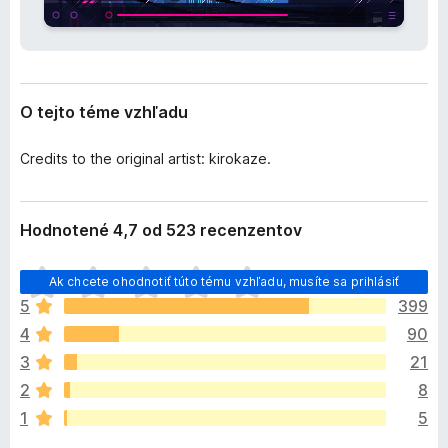
e
d
n
a
i
č
a
F
O tejto téme vzhľadu
i
r
Credits to the original artist: kirokaze.
e
f
o
Hodnotené 4,7 od 523 recenzentov
x
D
Ak chcete ohodnotiť túto tému vzhľadu, musíte sa prihlásiť
o
5
399
p
4
90
l
n
3
21
o
2
8
k
1
5
z
a