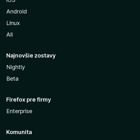
o
z
Android
i
Linux
l
All
l
y
Najnovšie zostavy
Nightly
Beta
Firefox pre firmy
Enterprise
Komunita