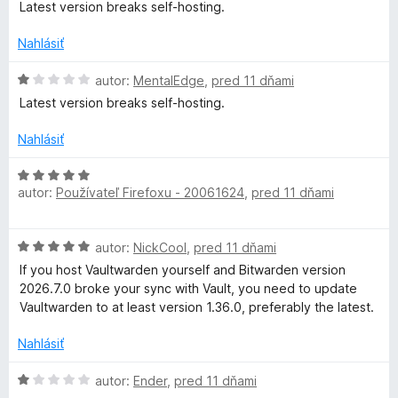
i
d
Latest version breaks self-hosting.
e
n
i
:
o
Nahlásiť
2
t
e
z
e
H
autor:
MentalEdge
,
pred 11 dňami
5
n
o
Latest version breaks self-hosting.
l
i
d
e
n
Nahlásiť
:
o
1
t
H
z
e
autor:
Používateľ Firefoxu - 20061624
,
pred 11 dňami
o
5
n
d
i
n
H
e
autor:
NickCool
,
pred 11 dňami
o
o
:
t
If you host Vaultwarden yourself and Bitwarden version
d
1
e
2026.7.0 broke your sync with Vault, you need to update
n
z
n
Vaultwarden to at least version 1.36.0, preferably the latest.
o
5
i
t
e
Nahlásiť
e
:
n
H
5
autor:
Ender
,
pred 11 dňami
i