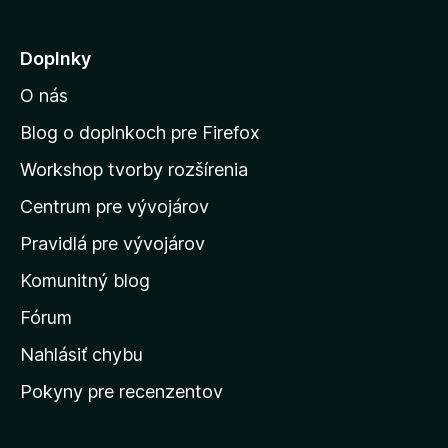
e
j
Doplnky
s
O nás
ť
n
Blog o doplnkoch pre Firefox
a
Workshop tvorby rozšírenia
d
Centrum pre vývojárov
o
m
Pravidlá pre vývojárov
o
Komunitný blog
v
s
Fórum
k
Nahlásiť chybu
ú
Pokyny pre recenzentov
s
t