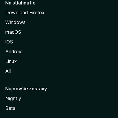
r
Na stiahnutie
á
Download Firefox
n
Windows
k
u
macOS
M
iOS
o
z
Android
i
Linux
l
All
l
y
Najnovšie zostavy
Nightly
Beta