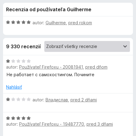
i
:
d
Recenzia od používateľa Guilherme
4
a
e
,
č
6
H
autor:
Guilherme
,
pred rokom
F
d
z
o
i
5
d
n
r
o
9 330 recenzií
o
e
t
f
p
e
H
o
n
autor:
Používateľ Firefoxu - 20081941
,
pred dňom
o
x
l
i
d
Не работает с самохостингом. Почините
e
n
:
o
n
Nahlásiť
5
t
z
e
H
autor:
Владислав
,
pred 2 dňami
k
5
n
o
i
d
u
H
e
n
autor:
Používateľ Firefoxu - 19487770
,
pred 3 dňami
o
:
o
B
d
1
t