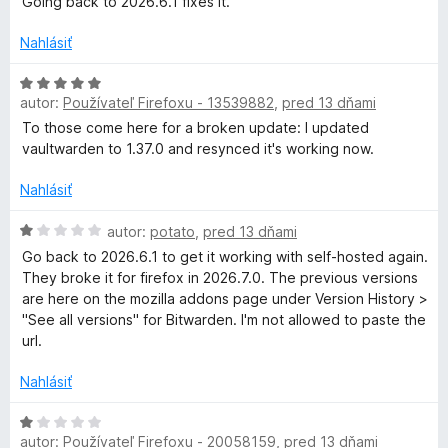
Going back to 2026.6.1 fixes it.
e
:
Nahlásiť
1
z
H
autor:
Používateľ Firefoxu - 13539882
,
pred 13 dňami
5
o
d
To those come here for a broken update: I updated
n
vaultwarden to 1.37.0 and resynced it's working now.
o
t
Nahlásiť
e
n
H
autor:
potato
,
pred 13 dňami
i
o
Go back to 2026.6.1 to get it working with self-hosted again.
e
d
They broke it for firefox in 2026.7.0. The previous versions
:
n
are here on the mozilla addons page under Version History >
5
o
"See all versions" for Bitwarden. I'm not allowed to paste the
z
t
url.
5
e
n
Nahlásiť
i
e
H
:
autor:
Používateľ Firefoxu - 20058159
,
pred 13 dňami
o