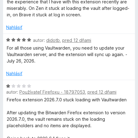
o
z
the experience that I have with this extension recently are
e
d
5
miserably. On Zen it stuck at loading the vault after logged-
:
n
in, on Brave it stuck at log in screen.
5
o
z
t
Nahlásiť
5
e
n
H
autor:
didotb
,
pred 12 dňami
i
o
For all those using Vaultwarden, you need to update your
e
d
Vaultwarden server, and the extension will sync up again. -
:
n
July 26, 2026.
1
o
z
t
Nahlásiť
5
e
n
H
i
autor:
Používateľ Firefoxu - 18797053
,
pred 12 dňami
o
e
d
Firefox extension 2026.7.0 stuck loading with Vaultwarden
:
n
5
o
After updating the Bitwarden Firefox extension to version
z
t
2026.7.0, the vault remains stuck on the loading
5
e
placeholders and no items are displayed.
n
i