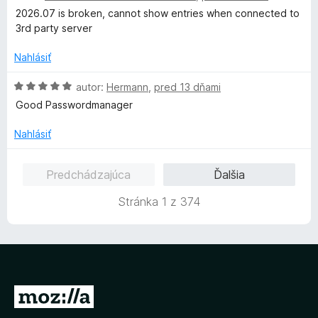
1
d
2026.07 is broken, cannot show entries when connected to
z
n
3rd party server
5
o
t
Nahlásiť
e
n
H
autor:
Hermann
,
pred 13 dňami
i
o
Good Passwordmanager
e
d
:
n
Nahlásiť
1
o
z
t
Predchádzajúca
Ďalšia
5
e
n
Stránka 1 z 374
i
e
:
5
z
5
P
r