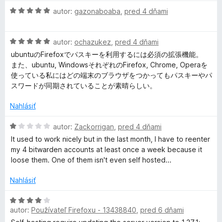
n
z
e
H
autor:
gazonaboaba
,
pred 4 dňami
o
5
n
i
o
t
i
d
e
e
t
H
n
autor:
ochazukez
,
pred 4 dňami
n
:
o
o
i
ubuntuのFirefoxでパスキーを利用するには必須の拡張機能。
1
d
w
t
e
また、ubuntu, WindowsそれぞれのFirefox, Chrome, Operaを
z
n
e
:
使っている私にはどの端末のブラウザをつかってもパスキーやパ
5
o
n
5
スワードが同期されていることが素晴らしい。
a
t
i
z
e
e
Nahlásiť
5
r
n
:
i
5
H
autor:
Zackorrigan
,
pred 4 dňami
d
e
z
o
It used to work nicely but in the last month, I have to reenter
:
5
d
my 4 bitwarden accounts at least once a week because it
5
n
e
loose them. One of them isn't even self hosted...
z
o
5
t
Nahlásiť
n
e
n
H
-
i
autor:
Používateľ Firefoxu - 13438840
,
pred 6 dňami
o
e
d