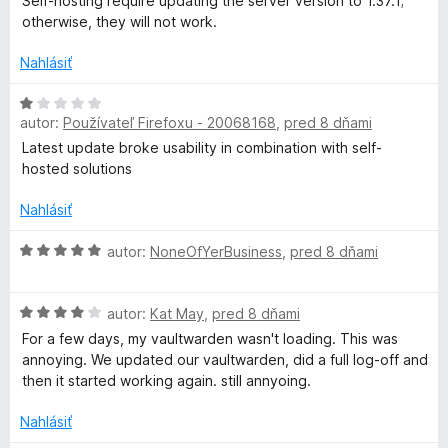
Self-hosting require updating the server version to 1.37.1;
B
:
n
otherwise, they will not work.
1
o
z
t
e
Nahlásiť
5
e
n
H
z
autor:
Používateľ Firefoxu - 20068168
,
pred 8 dňami
i
o
e
d
Latest update broke usability in combination with self-
p
:
n
hosted solutions
4
o
l
z
t
Nahlásiť
5
e
n
H
autor:
NoneOfYerBusiness
,
pred 8 dňami
a
i
o
e
d
t
H
:
n
autor:
Kat May
,
pred 8 dňami
o
1
o
For a few days, my vaultwarden wasn't loading. This was
n
d
z
t
annoying. We updated our vaultwarden, did a full log-off and
n
5
e
then it started working again. still annyoing.
o
n
ý
t
i
Nahlásiť
e
e