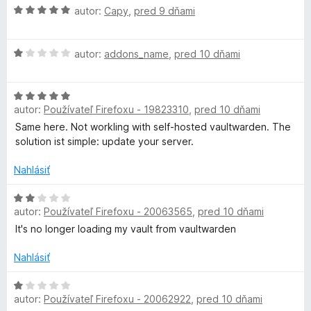
s
n
:
H
autor:
Capy
,
pred 9 dňami
i
5
o
p
e
z
d
:
5
H
n
autor:
addons_name
,
pred 10 dňami
r
4
o
o
z
d
t
5
H
n
e
á
autor:
Používateľ Firefoxu - 19823310
,
pred 10 dňami
o
o
n
d
t
i
Same here. Not workling with self-hosted vaultwarden. The
v
n
e
e
solution ist simple: update your server.
o
n
:
c
t
i
Nahlásiť
5
e
e
z
n
H
a
:
5
autor:
Používateľ Firefoxu - 20063565
,
pred 10 dňami
i
o
1
e
d
z
It's no longer loading my vault from vaultwarden
h
:
n
5
5
o
Nahlásiť
e
z
t
5
e
H
s
autor:
Používateľ Firefoxu - 20062922
,
pred 10 dňami
n
o