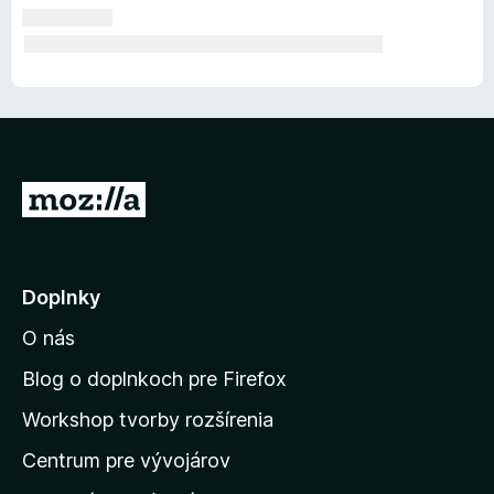
P
r
e
j
Doplnky
s
O nás
ť
n
Blog o doplnkoch pre Firefox
a
Workshop tvorby rozšírenia
d
Centrum pre vývojárov
o
m