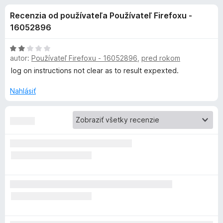
i
:
d
Recenzia od používateľa Používateľ Firefoxu -
4
a
e
,
16052896
č
6
F
d
z
H
i
5
autor:
Používateľ Firefoxu - 16052896
,
pred rokom
o
r
d
log on instructions not clear as to result expexted.
o
n
e
o
Nahlásiť
f
p
t
o
e
x
l
n
i
n
e
:
2
k
z
5
u
B