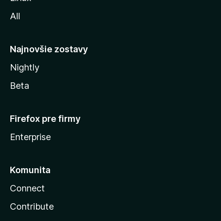
l
All
l
y
Najnovšie zostavy
Nightly
Beta
Firefox pre firmy
Enterprise
Komunita
Connect
Contribute