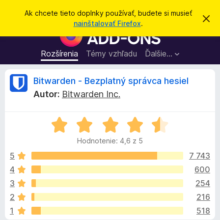
H
Prihlásiť sa
Ak chcete tieto doplnky používať, budete si musieť
Z
ľ
nainštalovať Firefox
.
a
D
a
v
o
r
d
i
p
Rozšírenia
Témy vzhľadu
Ďalšie…
a
e
l
ť
ť
t
n
R
Bitwarden - Bezplatný správca hesiel
o
k
t
Autor:
Bitwarden Inc.
o
y
e
o
p
z
n
H
r
c
á
o
e
m
Hodnotenie: 4,6 z 5
d
e
p
e
n
n
5
7 743
r
i
o
e
4
600
e
n
t
h
3
254
e
l
n
z
2
216
i
i
1
518
e
a