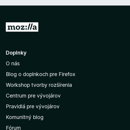
P
r
e
j
Doplnky
s
O nás
ť
n
Blog o doplnkoch pre Firefox
a
Workshop tvorby rozšírenia
d
Centrum pre vývojárov
o
m
Pravidlá pre vývojárov
o
Komunitný blog
v
s
Fórum