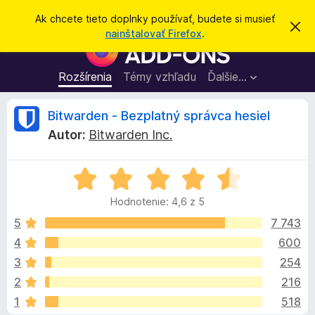
H
Prihlásiť sa
Ak chcete tieto doplnky používať, budete si musieť
Z
ľ
nainštalovať Firefox
.
a
D
a
v
o
r
d
i
p
Rozšírenia
Témy vzhľadu
Ďalšie…
a
e
l
ť
ť
t
n
R
Bitwarden - Bezplatný správca hesiel
o
k
t
Autor:
Bitwarden Inc.
o
y
e
o
p
z
n
H
r
c
á
o
e
m
Hodnotenie: 4,6 z 5
d
e
p
e
n
n
5
7 743
r
i
o
e
4
600
e
n
t
h
3
254
e
l
n
z
2
216
i
i
1
518
e
a