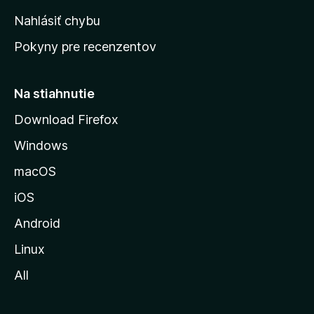
k
Nahlásiť chybu
ú
Pokyny pre recenzentov
s
t
r
Na stiahnutie
á
Download Firefox
n
Windows
k
u
macOS
M
iOS
o
z
Android
i
Linux
l
All
l
y