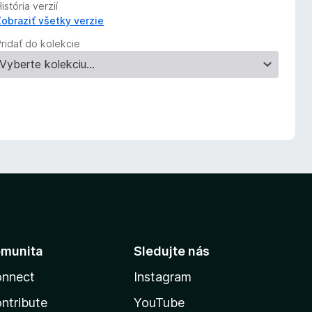
istória verzií
Zobraziť všetky verzie
Pridať do kolekcie
munita
Sledujte nás
nnect
Instagram
ntribute
YouTube