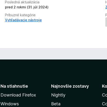
Posledná aktualizácia
H
n
pred 2 rokmi (31. júl 2024)
ý
Príbuzné kategórie
Vyhľadávacie nástroje
Na stiahnutie
Najnovšie zostavy
Ko
Download Firefox
Nightly
Co
Windows
Beta
Co