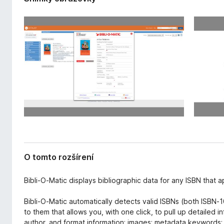
r
d
e
a
n
č
i
F
a
i
r
e
f
o
x
O tomto rozšírení
Bibli-O-Matic displays bibliographic data for any ISBN that
Bibli-O-Matic automatically detects valid ISBNs (both ISBN-1
to them that allows you, with one click, to pull up detailed info
author, and format information; images; metadata keywords