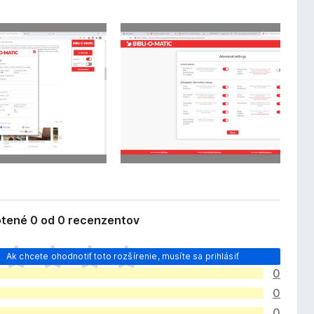
tené 0 od 0 recenzentov
Ak chcete ohodnotiť toto rozšírenie, musíte sa prihlásiť
0
0
0