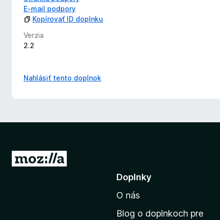
E‑mail podpory
Kopírovať ID doplnku
Verzia
2.2
Nahlásiť tento doplnok
P
r
Doplnky
e
O nás
j
s
Blog o doplnkoch pre