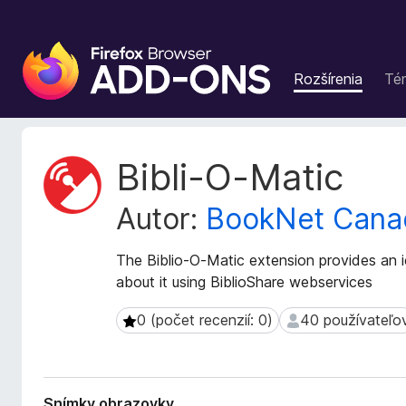
D
o
Rozšírenia
Té
p
l
n
k
M
Bibli-O-Matic
y
e
t
p
Autor:
BookNet Cana
a
r
d
e
á
The Biblio-O-Matic extension provides an 
p
t
about it using BiblioShare webservices
r
a
e
r
0 (počet recenzií: 0)
40 používateľo
0 (počet recenzií: 0)
40 používateľov
h
o
z
l
š
i
í
a
Snímky obrazovky