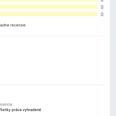
0
0
žiadne recenzie
Licencia
Všetky práva vyhradené