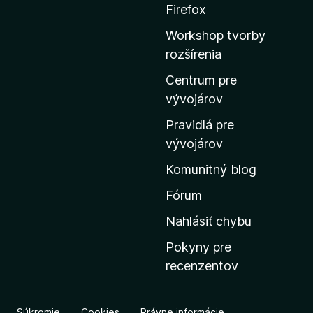
ť
Firefox
n
Workshop tvorby
a
rozšírenia
d
o
Centrum pre
m
vývojárov
o
Pravidlá pre
v
vývojárov
s
Komunitný blog
k
ú
Fórum
s
Nahlásiť chybu
t
Pokyny pre
r
recenzentov
á
n
k
Súkromie
Cookies
Právne informácie