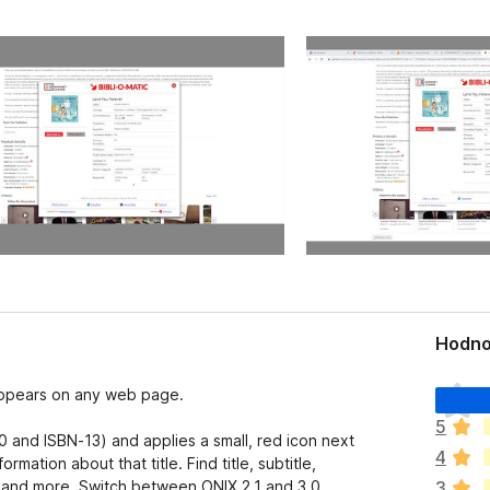
Hodno
D
 appears on any web page.
o
5
p
0 and ISBN-13) and applies a small, red icon next
4
l
rmation about that title. Find title, subtitle,
n
; and more. Switch between ONIX 2.1 and 3.0
3