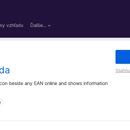
my vzhľadu
Ďalšie…
da
Stiahnu
icon beside any EAN online and shows information
v