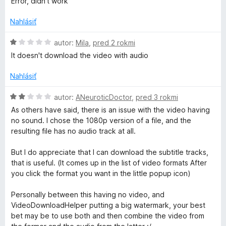
d
Error, didn't work
i
d
e
n
Nahlásiť
e
:
o
1
t
H
autor:
Mila
,
pred 2 rokmi
r
z
e
o
It doesn't download the video with audio
5
n
d
i
n
Nahlásiť
e
o
:
t
H
autor:
ANeuroticDoctor
,
pred 3 rokmi
1
e
o
As others have said, there is an issue with the video having
z
n
d
no sound. I chose the 1080p version of a file, and the
5
i
n
resulting file has no audio track at all.
e
o
:
t
But I do appreciate that I can download the subtitle tracks,
1
e
that is useful. (It comes up in the list of video formats After
z
n
you click the format you want in the little popup icon)
5
i
e
Personally between this having no video, and
:
VideoDownloadHelper putting a big watermark, your best
2
bet may be to use both and then combine the video from
z