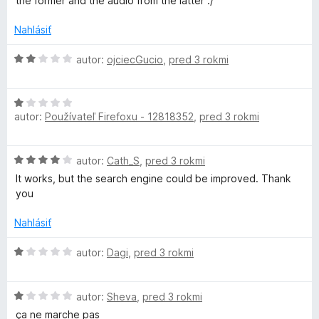
the former and the audio from the latter :/
5
Nahlásiť
H
autor:
ojciecGucio
,
pred 3 rokmi
o
d
H
n
autor:
Používateľ Firefoxu - 12818352
,
pred 3 rokmi
o
o
d
t
n
e
H
autor:
Cath_S
,
pred 3 rokmi
o
n
o
t
i
It works, but the search engine could be improved. Thank
d
e
e
you
n
n
:
o
i
Nahlásiť
2
t
e
z
e
H
:
autor:
Dagi
,
pred 3 rokmi
5
n
o
1
i
d
z
e
H
n
autor:
Sheva
,
pred 3 rokmi
5
:
o
o
ça ne marche pas