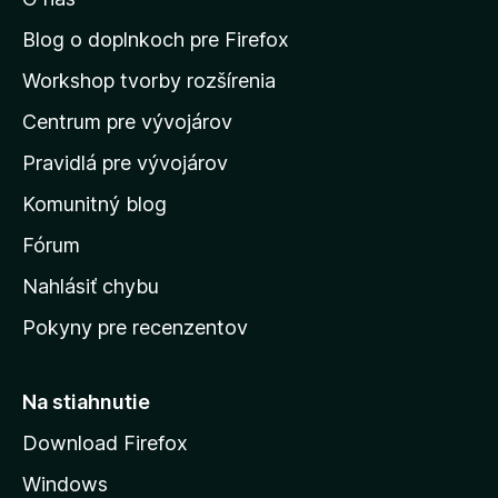
ť
n
Blog o doplnkoch pre Firefox
a
Workshop tvorby rozšírenia
d
Centrum pre vývojárov
o
m
Pravidlá pre vývojárov
o
Komunitný blog
v
s
Fórum
k
Nahlásiť chybu
ú
Pokyny pre recenzentov
s
t
r
Na stiahnutie
á
Download Firefox
n
Windows
k