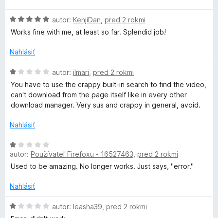
1
t
e
d
z
e
H
n
autor:
KenjiDan
,
pred 2 rokmi
5
n
o
o
o
i
Works fine with me, at least so far. Splendid job!
d
t
e
n
e
Nahlásiť
:
D
o
n
5
t
i
H
autor:
ilmari
,
pred 2 rokmi
z
o
e
e
o
5
You have to use the crappy built-in search to find the video,
n
:
d
can't download from the page itself like in every other
w
i
5
n
download manager. Very sus and crappy in general, avoid.
e
z
o
:
5
t
n
Nahlásiť
5
e
z
n
H
l
5
i
autor:
Používateľ Firefoxu - 16527463
,
pred 2 rokmi
o
e
d
Used to be amazing. No longer works. Just says, "error."
o
:
n
1
o
Nahlásiť
a
z
t
5
e
H
autor:
leasha39
,
pred 2 rokmi
n
o