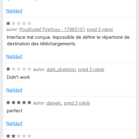
4
d
t
z
n
e
Nahlásiť
5
o
n
t
i
H
e
e
autor:
Používateľ Firefoxu - 17985151
,
pred 3 rokmi
o
n
:
d
Interface mal conçue. Impossible de définir le répertoire de
i
1
n
destination des téléchargements.
e
z
o
:
5
t
Nahlásiť
1
e
z
n
H
autor:
dark_skeleton
,
pred 3 rokmi
5
i
o
Didn't work
e
d
:
n
Nahlásiť
1
o
z
t
H
autor:
danielc
,
pred 3 rokmi
5
e
o
perfect
n
d
i
n
Nahlásiť
e
o
:
t
H