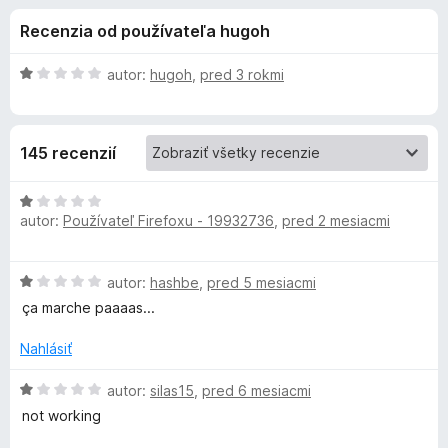
i
:
d
Recenzia od používateľa hugoh
3
a
e
,
č
2
H
autor:
hugoh
,
pred 3 rokmi
F
d
z
o
i
5
d
n
r
o
145 recenzií
o
e
t
f
p
e
H
o
n
autor:
Používateľ Firefoxu - 19932736
,
pred 2 mesiacmi
o
x
l
i
d
e
n
H
autor:
hashbe
,
pred 5 mesiacmi
:
o
n
o
1
t
ça marche paaaas...
d
z
e
k
n
5
n
Nahlásiť
o
i
u
t
H
e
autor:
silas15
,
pred 6 mesiacmi
e
o
:
not working
n
A
d
1