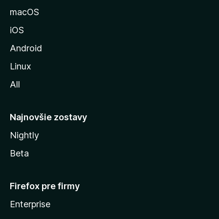
u
macOS
M
iOS
o
z
Android
i
Linux
l
All
l
y
Najnovšie zostavy
Nightly
Beta
Firefox pre firmy
Enterprise