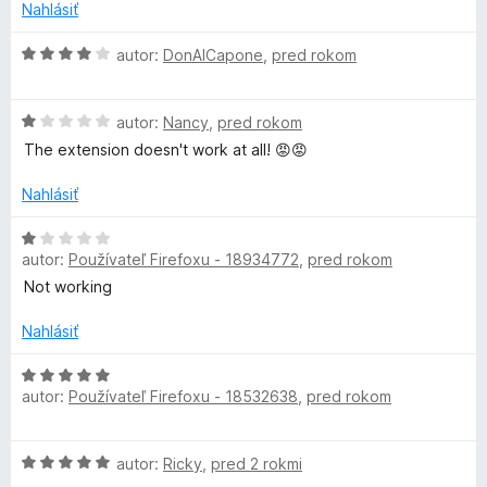
i
n
z
Nahlásiť
e
o
5
w
:
t
H
autor:
DonAlCapone
,
pred rokom
1
e
o
e
z
n
d
5
i
H
n
autor:
Nancy
,
pred rokom
s
e
o
o
The extension doesn't work at all! 😡😡
:
d
t
1
o
n
e
Nahlásiť
z
o
n
5
t
i
H
m
e
e
autor:
Používateľ Firefoxu - 18934772
,
pred rokom
o
n
:
d
Not working
e
i
4
n
e
z
o
Nahlásiť
V
:
5
t
1
e
H
z
autor:
Používateľ Firefoxu - 18532638
,
pred rokom
i
n
o
5
i
d
e
n
m
H
autor:
Ricky
,
pred 2 rokmi
:
o
o