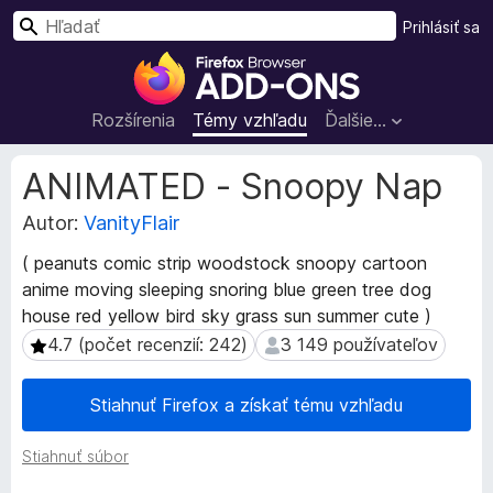
H
Prihlásiť sa
ľ
D
a
o
d
p
Rozšírenia
Témy vzhľadu
Ďalšie…
a
l
ť
n
M
ANIMATED - Snoopy Nap
k
e
t
Autor:
VanityFlair
y
a
p
( peanuts comic strip woodstock snoopy cartoon
d
r
anime moving sleeping snoring blue green tree dog
á
e
t
house red yellow bird sky grass sun summer cute )
p
a
4.7 (počet recenzií: 242)
3 149 používateľov
4.7 (počet recenzií: 242)
3 149 používateľov
r
r
e
o
Stiahnuť Firefox a získať tému vzhľadu
z
h
š
l
í
Stiahnuť súbor
i
r
a