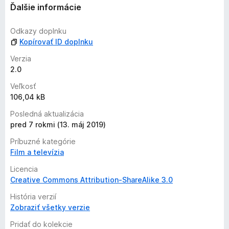
ľ
Ďalšie informácie
n
i
Odkazy doplnku
e
Kopírovať ID doplnku
j
e
Verzia
o
2.0
h
Veľkosť
o
106,04 kB
d
n
Posledná aktualizácia
o
pred 7 rokmi (13. máj 2019)
t
Príbuzné kategórie
e
Film a televízia
n
ý
Licencia
Creative Commons Attribution-ShareAlike 3.0
História verzií
Zobraziť všetky verzie
Pridať do kolekcie