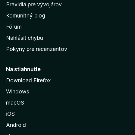
m
Pravidlá pre vývojárov
o
Komunitný blog
v
s
Fórum
k
Nahlásiť chybu
ú
Pokyny pre recenzentov
s
t
r
Na stiahnutie
á
Download Firefox
n
Windows
k
u
macOS
M
iOS
o
z
Android
i