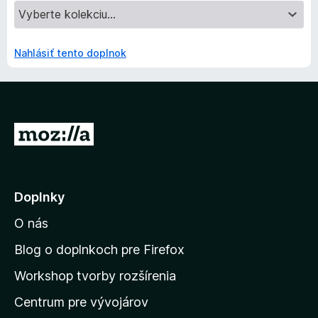
Nahlásiť tento doplnok
P
r
e
j
Doplnky
s
O nás
ť
n
Blog o doplnkoch pre Firefox
a
Workshop tvorby rozšírenia
d
Centrum pre vývojárov
o