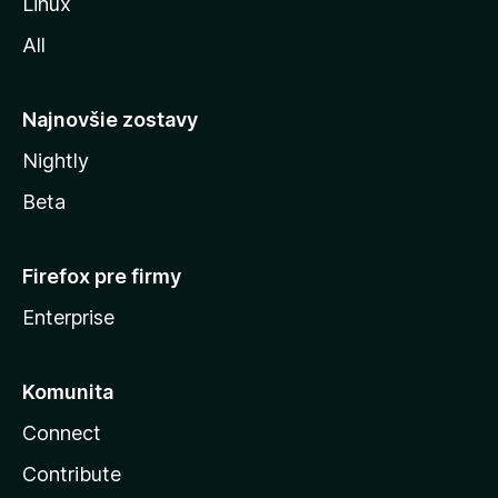
Linux
l
All
l
y
Najnovšie zostavy
Nightly
Beta
Firefox pre firmy
Enterprise
Komunita
Connect
Contribute