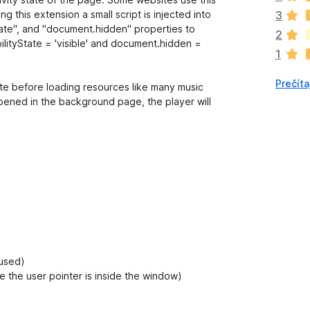
n
ng this extension a small script is injected into
3
o
ate", and "document.hidden" properties to
2
k
bilityState = 'visible' and document.hidden =
1
z
a
Prečíta
t
tate before loading resources like many music
i
opened in the background page, the player will
a
ľ
n
i
e
j
e
o
h
o
d
cused)
n
 the user pointer is inside the window)
o
t