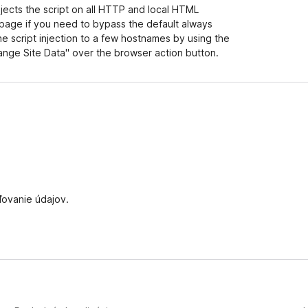
e
njects the script on all HTTP and local HTML
n
page if you need to bypass the default always
ý
he script injection to a few hostnames by using the
ange Site Data" over the browser action button.
ďovanie údajov.