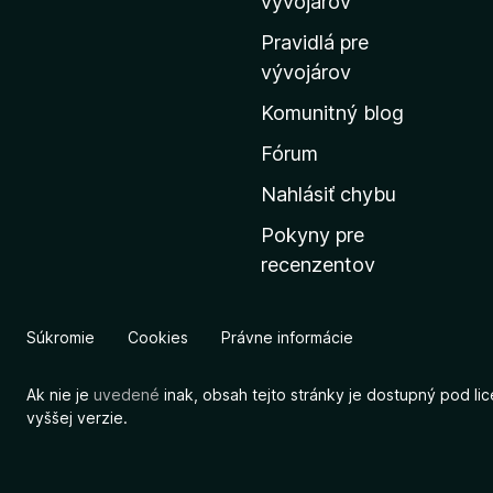
m
vývojárov
o
Pravidlá pre
v
vývojárov
s
Komunitný blog
k
ú
Fórum
s
Nahlásiť chybu
t
Pokyny pre
r
recenzentov
á
n
k
Súkromie
Cookies
Právne informácie
u
M
Ak nie je
uvedené
inak, obsah tejto stránky je dostupný pod li
o
vyššej verzie.
z
i