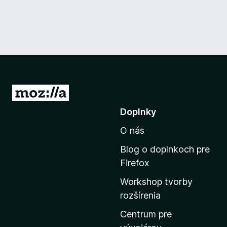
P
r
Doplnky
e
O nás
j
s
Blog o doplnkoch pre
ť
Firefox
n
Workshop tvorby
a
rozšírenia
d
o
Centrum pre