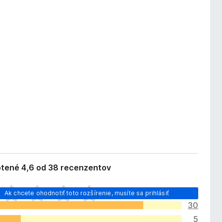
tené 4,6 od 38 recenzentov
Ak chcete ohodnotiť toto rozšírenie, musíte sa prihlásiť
30
5