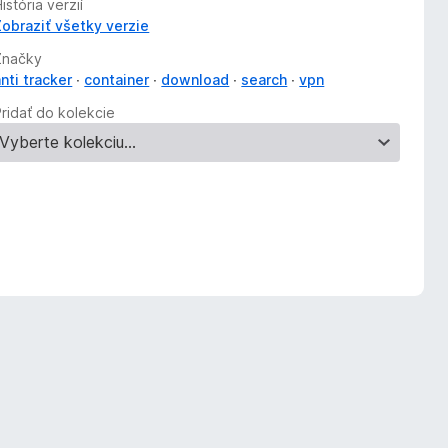
istória verzií
Zobraziť všetky verzie
Značky
nti tracker
container
download
search
vpn
Pridať do kolekcie