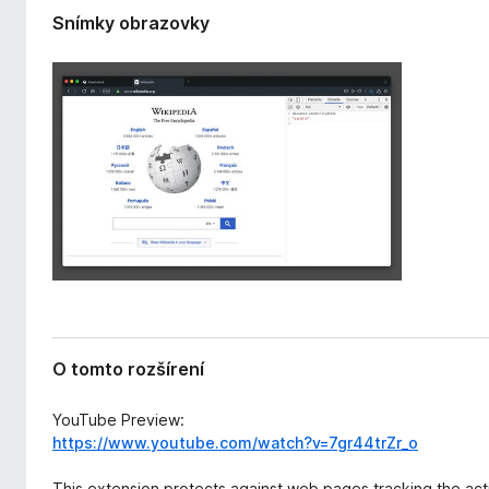
r
d
Snímky obrazovky
e
a
n
č
i
F
a
i
r
e
f
o
x
O tomto rozšírení
YouTube Preview:
https://www.youtube.com/watch?v=7gr44trZr_o
This extension protects against web pages tracking the act