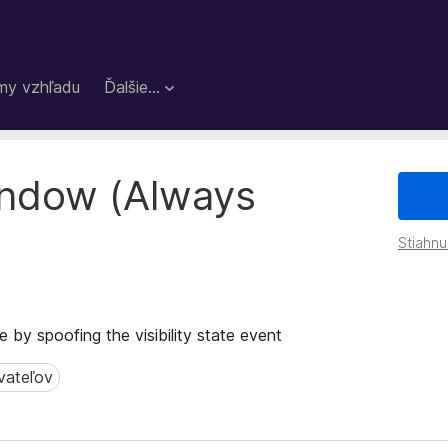
my vzhľadu
Ďalšie…
indow (Always
Stiahnu
 by spoofing the visibility state event
vateľov
teľov