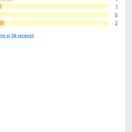
1
0
2
jte si 38 recenzií