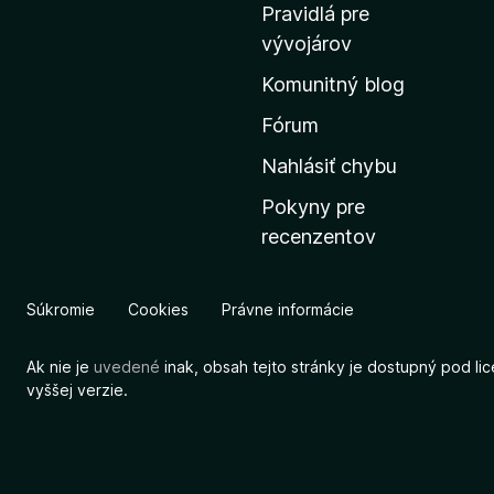
o
Pravidlá pre
v
vývojárov
s
Komunitný blog
k
ú
Fórum
s
Nahlásiť chybu
t
Pokyny pre
r
recenzentov
á
n
k
Súkromie
Cookies
Právne informácie
u
M
Ak nie je
uvedené
inak, obsah tejto stránky je dostupný pod li
o
vyššej verzie.
z
i
l