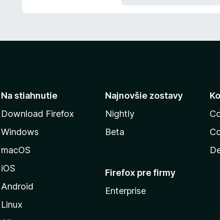
z
i
5
e
:
5
z
5
Na stiahnutie
Najnovšie zostavy
Ko
Download Firefox
Nightly
Co
Windows
Beta
Co
macOS
De
iOS
Firefox pre firmy
Android
Enterprise
Linux