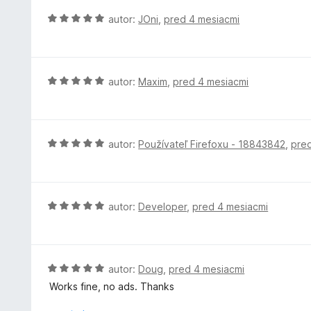
z
i
o
H
autor:
JOni
,
pred 4 mesiacmi
5
e
t
o
:
e
d
5
n
n
z
i
o
H
autor:
Maxim
,
pred 4 mesiacmi
5
e
t
o
:
e
d
5
n
n
z
i
o
H
autor:
Používateľ Firefoxu - 18843842
,
pre
5
e
t
o
:
e
d
5
n
n
z
i
o
H
autor:
Developer
,
pred 4 mesiacmi
5
e
t
o
:
e
d
5
n
n
z
i
o
H
autor:
Doug
,
pred 4 mesiacmi
5
e
t
o
Works fine, no ads. Thanks
:
e
d
5
n