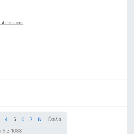
 4 mesiacmi
4
5
6
7
8
Ďalšia
a 5 z 1088