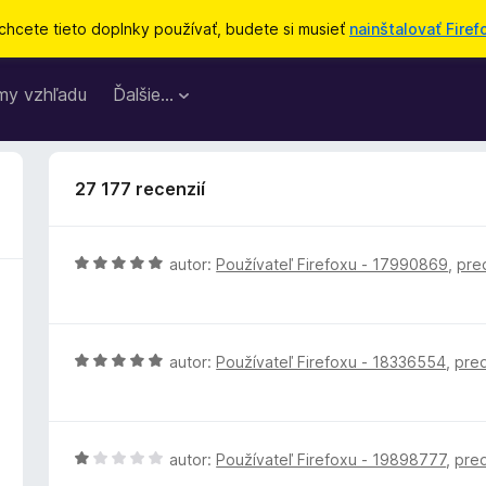
chcete tieto doplnky používať, budete si musieť
nainštalovať Firef
my vzhľadu
Ďalšie…
27 177 recenzií
H
autor:
Používateľ Firefoxu - 17990869
,
pre
o
d
n
o
H
autor:
Používateľ Firefoxu - 18336554
,
pre
t
o
e
d
n
n
i
o
H
autor:
Používateľ Firefoxu - 19898777
,
pre
e
t
o