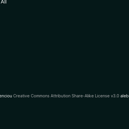
All
cenciou
Creative Commons Attribution Share-Alike License v3.0
aleb