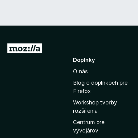
P
r
Doplnky
e
O nás
j
s
Blog o doplnkoch pre
ť
Firefox
n
Workshop tvorby
a
rozšírenia
d
o
Centrum pre
m
vývojárov