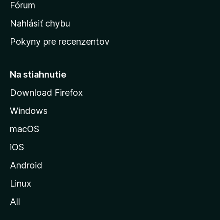
s
Fórum
k
Nahlásiť chybu
ú
Pokyny pre recenzentov
s
t
r
Na stiahnutie
á
Download Firefox
n
Windows
k
u
macOS
M
iOS
o
z
Android
i
Linux
l
All
l
y