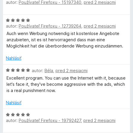
:
autor:
Používateľ Firefoxu - 15197340
,
pred 2 mesiacmi
o
o
2
d
d
t
z
n
e
H
5
o
n
B
autor:
Používateľ Firefoxu - 12739264
,
pred 2 mesiacmi
o
t
i
d
Auch wenn Werbung notwendig ist kostenlose Angebote
e
e
l
n
anzubieten, ist es ist hervorragend dass man eine
n
:
o
Möglichkeit hat die überbordende Werbung einzudämmen.
i
5
t
o
e
z
e
Nahlásiť
:
5
n
5
c
i
H
autor:
Béla
,
pred 2 mesiacmi
z
e
o
5
Excellent program. You can use the Internet with it, because
k
:
d
let's face it, they've become aggressive with the ads, which
5
n
is a real punishment now.
e
z
o
5
t
Nahlásiť
e
r
n
H
i
autor:
Používateľ Firefoxu - 19792427
,
pred 2 mesiacmi
o
U
e
d
: