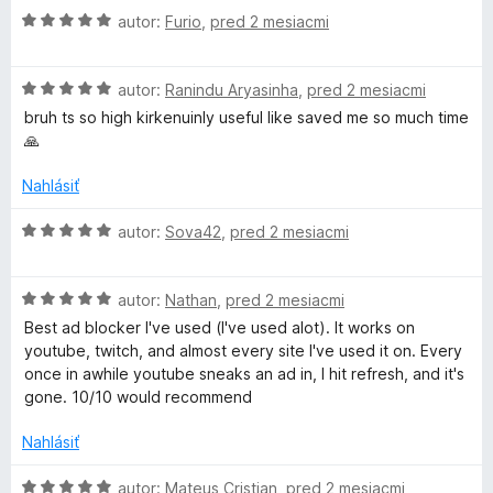
n
l
H
5
autor:
Furio
,
pred 2 mesiacmi
o
o
z
t
d
5
t
e
H
n
autor:
Ranindu Aryasinha
,
pred 2 mesiacmi
n
o
o
i
bruh ts so high kirkenuinly useful like saved me so much time
i
d
t
e
🙏
n
e
:
m
o
n
Nahlásiť
5
t
i
z
a
e
e
H
autor:
Sova42
,
pred 2 mesiacmi
5
n
:
o
i
5
d
t
e
z
H
n
autor:
Nathan
,
pred 2 mesiacmi
:
5
o
o
Best ad blocker I've used (I've used alot). It works on
e
5
d
t
youtube, twitch, and almost every site I've used it on. Every
z
n
e
once in awhile youtube sneaks an ad in, I hit refresh, and it's
5
o
n
gone. 10/10 would recommend
t
i
e
e
Nahlásiť
n
:
i
5
H
autor:
Mateus Cristian
,
pred 2 mesiacmi