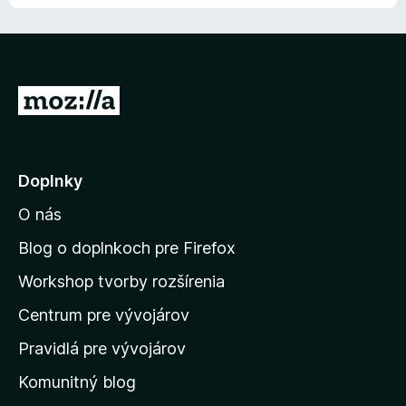
n
:
5
i
4
e
z
:
5
5
P
z
r
5
e
j
Doplnky
s
O nás
ť
n
Blog o doplnkoch pre Firefox
a
Workshop tvorby rozšírenia
d
Centrum pre vývojárov
o
m
Pravidlá pre vývojárov
o
Komunitný blog
v