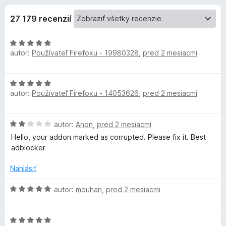
i
:
d
4
27 179 recenzií
a
e
,
č
8
H
F
d
z
autor:
Používateľ Firefoxu - 19980328
,
pred 2 mesiacmi
o
i
5
d
r
o
n
e
H
o
autor:
Používateľ Firefoxu - 14053626
f
,
pred 2 mesiacmi
o
p
t
d
o
e
n
n
x
l
H
autor:
Anon
,
pred 2 mesiacmi
o
i
o
t
Hello, your addon marked as corrupted. Please fix it. Best
e
n
d
e
adblocker
:
n
n
5
o
i
Nahlásiť
k
z
t
e
5
e
H
:
autor:
mouhan
,
pred 2 mesiacmi
u
n
o
5
i
d
z
A
e
H
n
5