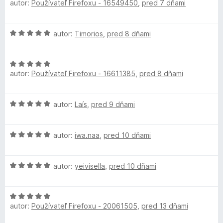
autor:
Používateľ Firefoxu - 16549450
,
pred 7 dňami
i
o
z
l
e
d
5
:
n
t
H
autor:
Timorios
,
pred 8 dňami
5
o
o
z
t
d
i
5
e
H
n
n
autor:
Používateľ Firefoxu - 16611385
,
pred 8 dňami
o
o
i
m
d
t
e
n
e
:
a
H
autor:
Laís
,
pred 9 dňami
o
n
5
o
t
i
z
d
t
e
e
5
H
n
autor:
iwa.naa
,
pred 10 dňami
n
:
o
o
i
5
e
d
t
e
z
H
n
autor:
yeivisella
,
pred 10 dňami
e
:
5
o
o
n
5
d
t
i
z
H
n
e
e
5
autor:
Používateľ Firefoxu - 20061505
,
pred 13 dňami
o
o
n
:
d
t
i
5