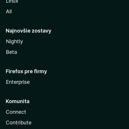
Linux
l
All
l
y
Najnovšie zostavy
Nightly
Beta
Firefox pre firmy
Enterprise
Komunita
Connect
Contribute