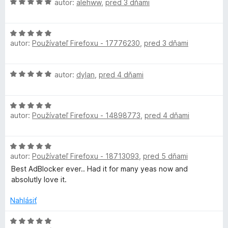
H
autor:
alehww
,
pred 3 dňami
o
n
:
o
t
i
d
5
d
e
e
z
H
n
n
:
5
B
autor:
Používateľ Firefoxu - 17776230
,
pred 3 dňami
o
o
i
5
d
t
e
z
l
n
e
:
5
H
autor:
dylan
,
pred 4 dňami
o
n
5
o
t
i
o
z
d
e
e
5
H
n
n
:
c
autor:
Používateľ Firefoxu - 14898773
,
pred 4 dňami
o
o
i
5
d
t
e
z
k
n
e
:
5
H
o
n
5
autor:
Používateľ Firefoxu - 18713093
,
pred 5 dňami
o
t
i
z
e
d
Best AdBlocker ever.. Had it for many yeas now and
e
e
5
n
absolutly love it.
n
:
r
o
i
5
t
Nahlásiť
e
z
e
U
:
5
n
H
5