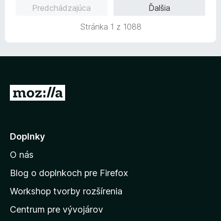
o
n
:
Predchádzajúca
Ďalšia
t
i
5
e
e
z
Stránka 1 z 1088
n
:
5
i
5
e
z
:
5
5
z
P
5
r
e
j
Doplnky
s
O nás
ť
n
Blog o doplnkoch pre Firefox
a
Workshop tvorby rozšírenia
d
Centrum pre vývojárov
o