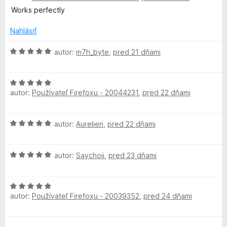
d
5
t
Works perfectly
n
z
e
o
5
n
Nahlásiť
t
i
e
H
e
autor:
m7h_byte
,
pred 21 dňami
n
o
:
i
d
5
H
e
n
z
autor:
Používateľ Firefoxu - 20044231
,
pred 22 dňami
o
:
o
5
d
5
t
n
z
e
H
autor:
Aurelien
,
pred 22 dňami
o
5
n
o
t
i
d
e
e
H
n
autor:
Saychoii
,
pred 23 dňami
n
:
o
o
i
5
d
t
e
z
H
n
e
:
5
autor:
Používateľ Firefoxu - 20039352
,
pred 24 dňami
o
o
n
5
d
t
i
z
n
e
e
5