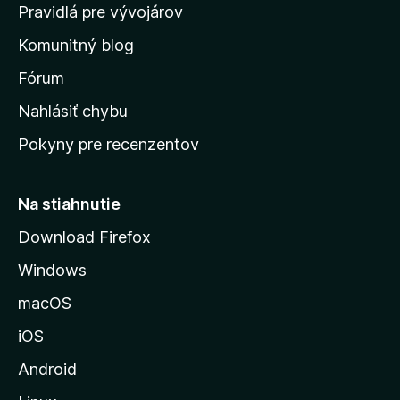
m
Pravidlá pre vývojárov
o
Komunitný blog
v
s
Fórum
k
Nahlásiť chybu
ú
Pokyny pre recenzentov
s
t
r
Na stiahnutie
á
Download Firefox
n
Windows
k
u
macOS
M
iOS
o
z
Android
i