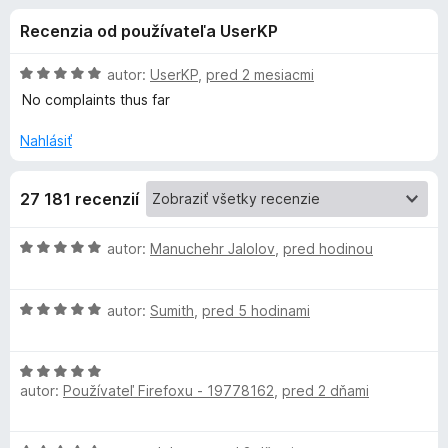
i
:
d
Recenzia od používateľa UserKP
4
a
e
,
č
8
H
autor:
UserKP
,
pred 2 mesiacmi
F
d
z
o
No complaints thus far
i
5
d
n
r
Nahlásiť
o
o
e
t
f
p
27 181 recenzií
e
o
n
x
l
i
H
autor:
Manuchehr Jalolov
,
pred hodinou
e
o
:
n
d
5
H
n
autor:
Sumith
,
pred 5 hodinami
z
o
o
k
5
d
t
H
n
e
u
autor:
Používateľ Firefoxu - 19778162
,
pred 2 dňami
o
o
n
d
t
i
A
n
e
e