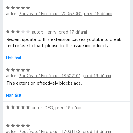
n
e
e
z
H
o
n
:
5
autor:
Používateľ Firefoxu - 20057061
,
pred 15 dňami
o
t
i
5
d
e
e
z
n
n
:
5
H
autor:
Henry
,
pred 17 dňami
o
i
5
o
t
Recent update to this extension causes youtube to break
e
z
d
e
and refuse to load. please fix this issue immediately.
:
5
n
n
5
o
i
Nahlásiť
z
t
e
5
e
H
:
n
autor:
Používateľ Firefoxu - 18502101
,
pred 19 dňami
o
5
i
d
z
This extension effectively blocks ads.
e
n
5
:
o
Nahlásiť
3
t
z
e
H
autor:
DEO
,
pred 19 dňami
5
n
o
i
d
H
e
n
autor:
Používateľ Firefoxu - 17031143
,
pred 19 dňami
o
:
o