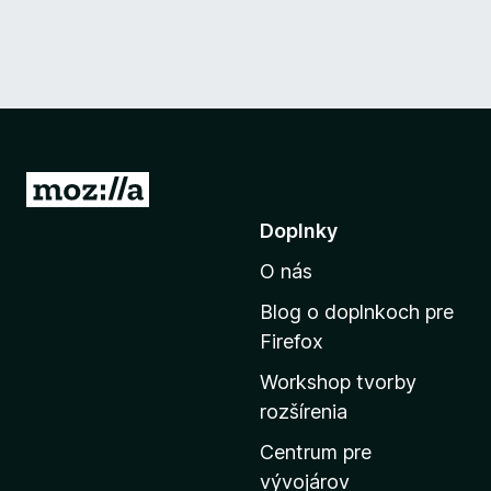
P
r
Doplnky
e
O nás
j
s
Blog o doplnkoch pre
ť
Firefox
n
Workshop tvorby
a
rozšírenia
d
o
Centrum pre
m
vývojárov