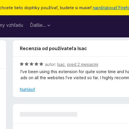
chcete tieto doplnky používať, budete si musieť
nainštalovať Firef
my vzhľadu
Ďalšie…
Recenzia od používateľa Isac
H
autor:
Isac
,
pred 2 mesiacmi
o
I've been using this extension for quite some time and h
d
ads on all the websites I've visited so far. I highly recom
n
o
Nahlásiť
t
e
n
i
e
: