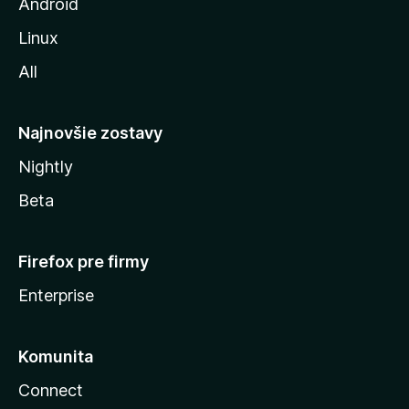
z
Android
i
Linux
l
All
l
y
Najnovšie zostavy
Nightly
Beta
Firefox pre firmy
Enterprise
Komunita
Connect