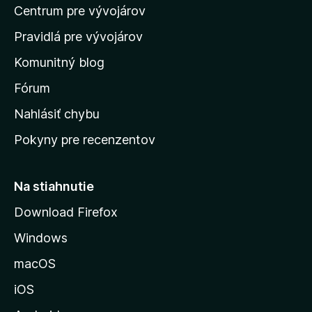
Centrum pre vývojárov
o
m
Pravidlá pre vývojárov
o
Komunitný blog
v
s
Fórum
k
Nahlásiť chybu
ú
Pokyny pre recenzentov
s
t
r
Na stiahnutie
á
Download Firefox
n
Windows
k
u
macOS
M
iOS
o