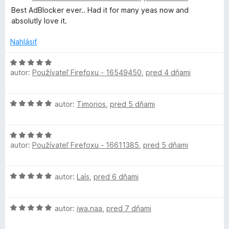
t
i
z
d
Best AdBlocker ever.. Had it for many yeas now and
e
e
5
d
n
absolutly love it.
n
:
o
i
5
B
t
Nahlásiť
e
z
e
:
5
n
H
l
5
autor:
Používateľ Firefoxu - 16549450
,
pred 4 dňami
i
o
z
e
d
5
o
:
n
H
autor:
Timorios
,
pred 5 dňami
5
o
c
o
z
t
d
5
e
H
n
n
k
autor:
Používateľ Firefoxu - 16611385
,
pred 5 dňami
o
o
i
d
t
e
e
n
e
:
H
autor:
Laís
,
pred 6 dňami
o
n
5
o
r
t
i
z
d
e
e
5
H
n
autor:
iwa.naa
,
pred 7 dňami
n
:
U
o
o
i
5