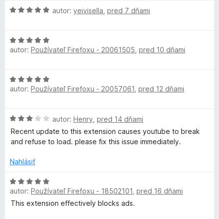
d
t
e
z
l
H
n
autor:
yeivisella
,
pred 7 dňami
e
:
5
o
o
n
5
t
d
t
i
z
H
n
e
e
5
autor:
Používateľ Firefoxu - 20061505
,
pred 10 dňami
o
o
n
:
i
d
t
i
5
n
e
e
z
m
H
o
n
:
5
autor:
Používateľ Firefoxu - 20057061
,
pred 12 dňami
o
t
i
5
d
a
e
e
z
n
n
:
5
H
autor:
Henry
,
pred 14 dňami
o
i
5
t
o
t
Recent update to this extension causes youtube to break
e
z
d
e
and refuse to load. please fix this issue immediately.
:
5
e
n
n
5
o
i
Nahlásiť
z
t
e
5
e
H
:
n
autor:
Používateľ Firefoxu - 18502101
,
pred 16 dňami
o
5
i
d
z
This extension effectively blocks ads.
e
n
5