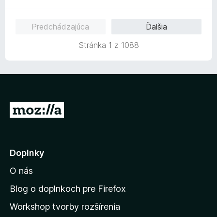
d
e
z
n
:
5
o
Predchádzajúca
Ďalšia
5
t
z
e
Stránka 1 z 1088
5
n
i
e
:
5
z
P
5
r
e
j
Doplnky
s
O nás
ť
n
Blog o doplnkoch pre Firefox
a
Workshop tvorby rozšírenia
d