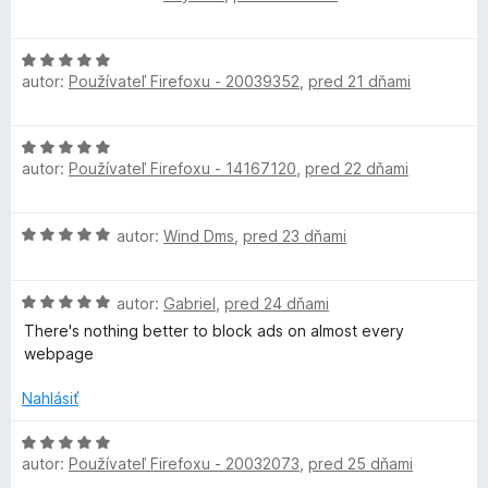
o
o
i
5
d
t
e
z
H
n
e
:
5
autor:
Používateľ Firefoxu - 20039352
,
pred 21 dňami
o
o
n
5
d
t
i
z
n
e
e
5
H
o
n
:
autor:
Používateľ Firefoxu - 14167120
,
pred 22 dňami
o
t
i
5
d
e
e
z
n
n
:
5
H
autor:
Wind Dms
,
pred 23 dňami
o
i
5
o
t
e
z
d
e
:
5
H
n
autor:
Gabriel
,
pred 24 dňami
n
5
o
o
i
There's nothing better to block ads on almost every
z
d
t
e
webpage
5
n
e
:
o
n
Nahlásiť
5
t
i
z
e
e
H
5
n
:
autor:
Používateľ Firefoxu - 20032073
,
pred 25 dňami
o
i
5