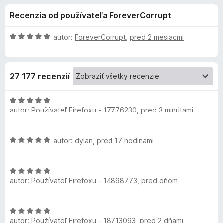
i
:
d
Recenzia od používateľa ForeverCorrupt
4
a
e
,
č
8
H
autor:
ForeverCorrupt
,
pred 2 mesiacmi
F
d
z
o
i
5
d
n
r
o
27 177 recenzií
o
e
t
f
p
e
H
o
n
autor:
Používateľ Firefoxu - 17776230
,
pred 3 minútami
o
x
l
i
d
e
n
H
autor:
dylan
,
pred 17 hodinami
:
o
n
o
5
t
d
z
e
k
H
n
5
n
autor:
Používateľ Firefoxu - 14898773
,
pred dňom
o
o
i
u
d
t
e
n
e
:
H
o
n
A
5
autor:
Používateľ Firefoxu - 18713093
,
pred 2 dňami
o