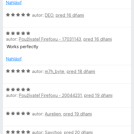
:
o
Nahlásiť
3
t
z
e
H
autor:
DEO
,
pred 16 dňami
5
n
o
i
d
H
e
n
autor:
Používateľ Firefoxu - 17031143
,
pred 16 dňami
o
:
o
d
5
t
Works perfectly
n
z
e
o
5
n
Nahlásiť
t
i
e
H
e
autor:
m7h_byte
,
pred 18 dňami
n
o
:
i
d
5
H
e
n
z
autor:
Používateľ Firefoxu - 20044231
,
pred 19 dňami
o
:
o
5
d
5
t
n
z
e
H
autor:
Aurelien
,
pred 19 dňami
o
5
n
o
t
i
d
e
e
H
n
autor:
Saychoii
,
pred 20 dňami
n
: