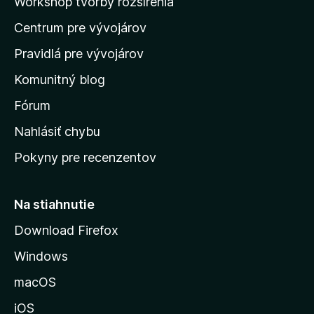
Workshop tvorby rozšírenia
d
Centrum pre vývojárov
o
m
Pravidlá pre vývojárov
o
Komunitný blog
v
s
Fórum
k
Nahlásiť chybu
ú
Pokyny pre recenzentov
s
t
r
Na stiahnutie
á
Download Firefox
n
Windows
k
u
macOS
M
iOS
o