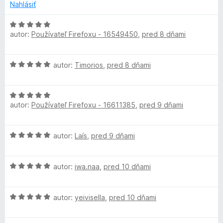
t
Nahlásiť
e
z
l
e
:
5
n
H
5
t
autor:
Používateľ Firefoxu - 16549450
,
pred 8 dňami
i
o
z
e
d
5
i
:
n
H
autor:
Timorios
,
pred 8 dňami
5
o
o
z
t
m
d
5
e
H
n
n
a
autor:
Používateľ Firefoxu - 16611385
,
pred 9 dňami
o
o
i
d
t
e
t
n
e
:
H
autor:
Laís
,
pred 9 dňami
o
n
5
o
t
i
z
e
d
e
e
5
H
n
autor:
iwa.naa
,
pred 10 dňami
n
:
o
o
i
5
d
t
e
z
H
n
autor:
yeivisella
,
pred 10 dňami
e
:
5
o
o
n
5
d
t
i
z