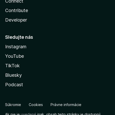
Connect
Contribute
Developer
Sledujte nás
Instagram
YouTube
TikTok
Bluesky
Podcast
Súkromie
Cookies
Právne informácie
Ak nie je
uvedené
inak, obsah tejto stránky je dostupný