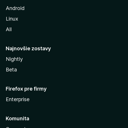
z
Android
i
Linux
l
All
l
y
Najnovšie zostavy
Nightly
Beta
Firefox pre firmy
Enterprise
Komunita