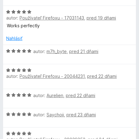
i
d
H
e
n
autor:
Používateľ Firefoxu - 17031143
,
pred 19 dňami
o
:
o
d
5
t
Works perfectly
n
z
e
o
5
n
Nahlásiť
t
i
e
H
e
autor:
m7h_byte
,
pred 21 dňami
n
o
:
i
d
5
H
e
n
z
autor:
Používateľ Firefoxu - 20044231
,
pred 22 dňami
o
:
o
5
d
5
t
n
z
e
H
autor:
Aurelien
,
pred 22 dňami
o
5
n
o
t
i
d
e
e
H
n
autor:
Saychoii
,
pred 23 dňami
n
:
o
o
i
5
d
t
e
z
H
n
e
:
5