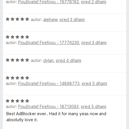
autor:
Používateľ Firefoxu - 19778162
,
pred 2 dňami
o
o
n
d
t
d
i
n
e
e
H
autor:
alehww
,
pred 3 dňami
o
n
:
B
o
t
i
5
d
e
e
z
l
H
n
n
:
5
autor:
Používateľ Firefoxu - 17776230
,
pred 3 dňami
o
o
i
5
d
t
o
e
z
n
e
:
5
H
autor:
dylan
,
pred 4 dňami
o
n
5
c
o
t
i
z
d
e
e
5
k
H
n
n
:
autor:
Používateľ Firefoxu - 14898773
,
pred 5 dňami
o
o
i
5
d
t
e
e
z
n
e
:
5
H
o
n
5
r
autor:
Používateľ Firefoxu - 18713093
,
pred 5 dňami
o
t
i
z
d
Best AdBlocker ever.. Had it for many yeas now and
e
e
5
n
U
absolutly love it.
n
:
o
i
5