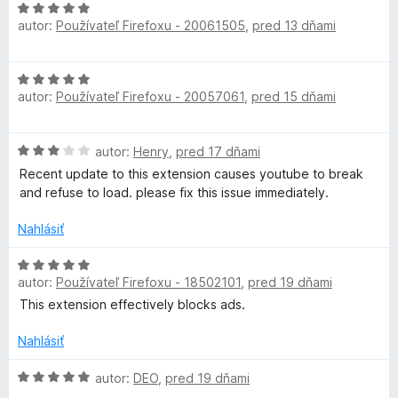
H
n
e
e
5
autor:
Používateľ Firefoxu - 20061505
,
pred 13 dňami
o
o
n
:
d
t
i
5
n
e
e
z
H
o
n
:
5
autor:
Používateľ Firefoxu - 20057061
,
pred 15 dňami
o
t
i
5
d
e
e
z
n
n
:
5
H
autor:
Henry
,
pred 17 dňami
o
i
5
o
t
Recent update to this extension causes youtube to break
e
z
d
e
and refuse to load. please fix this issue immediately.
:
5
n
n
5
o
i
Nahlásiť
z
t
e
5
e
H
:
n
autor:
Používateľ Firefoxu - 18502101
,
pred 19 dňami
o
5
i
d
z
This extension effectively blocks ads.
e
n
5
:
o
Nahlásiť
3
t
z
e
H
autor:
DEO
,
pred 19 dňami
5
n
o