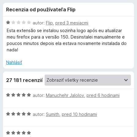
i
:
d
Recenzia od používateľa Flip
4
a
e
,
č
8
H
autor:
Flip
,
pred 3 mesiacmi
F
d
z
o
Esta extensão se instalou sozinha logo após eu atualizar
i
5
d
meu firefox para a versão 150. Desinstalei manualmente e
n
r
poucos minutos depois ela estava novamente instalada do
o
o
e
nada!
t
f
p
e
Nahlásiť
o
n
x
l
i
27 181 recenzií
e
:
n
1
H
autor:
Manuchehr Jalolov
,
pred 6 hodinami
z
o
k
5
d
H
n
autor:
Sumith
,
pred 10 hodinami
u
o
o
d
t
A
H
n
e