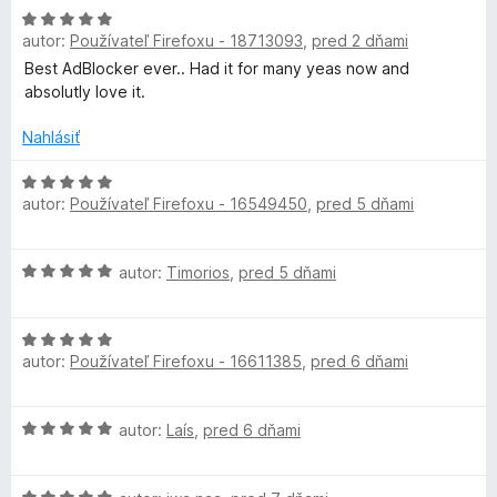
n
e
:
H
o
n
5
d
autor:
Používateľ Firefoxu - 18713093
,
pred 2 dňami
o
t
i
z
d
Best AdBlocker ever.. Had it for many yeas now and
e
e
5
B
n
absolutly love it.
n
:
o
i
5
t
Nahlásiť
l
e
z
e
:
5
n
H
5
o
autor:
Používateľ Firefoxu - 16549450
,
pred 5 dňami
i
o
z
e
d
5
c
:
n
H
autor:
Timorios
,
pred 5 dňami
5
o
o
z
t
k
d
5
e
H
n
n
e
autor:
Používateľ Firefoxu - 16611385
,
pred 6 dňami
o
o
i
d
t
e
r
n
e
:
H
autor:
Laís
,
pred 6 dňami
o
n
5
o
t
i
U
z
d
e
e
5