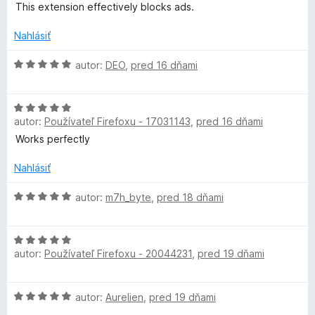
i
d
z
This extension effectively blocks ads.
e
n
5
:
o
Nahlásiť
3
t
z
e
H
autor:
DEO
,
pred 16 dňami
5
n
o
i
d
H
e
n
autor:
Používateľ Firefoxu - 17031143
,
pred 16 dňami
o
:
o
d
5
t
Works perfectly
n
z
e
o
5
n
Nahlásiť
t
i
e
H
e
autor:
m7h_byte
,
pred 18 dňami
n
o
:
i
d
5
H
e
n
z
autor:
Používateľ Firefoxu - 20044231
,
pred 19 dňami
o
:
o
5
d
5
t
n
z
e
H
autor:
Aurelien
,
pred 19 dňami
o
5
n
o
t
i