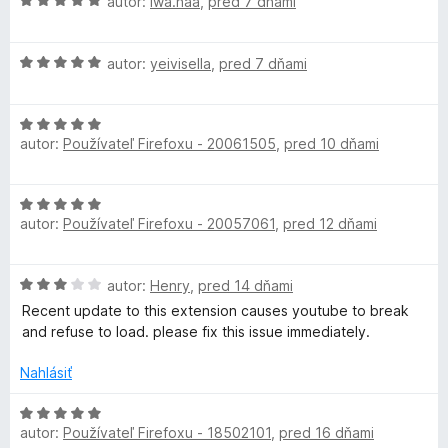
H
n
autor:
iwa.naa
,
pred 7 dňami
n
:
l
o
o
i
5
d
t
e
z
t
H
n
autor:
yeivisella
,
pred 7 dňami
e
:
5
o
o
n
5
d
t
i
i
z
H
n
e
e
5
autor:
Používateľ Firefoxu - 20061505
,
pred 10 dňami
o
o
n
:
m
d
t
i
5
n
e
e
z
H
a
o
n
:
5
autor:
Používateľ Firefoxu - 20057061
,
pred 12 dňami
o
t
i
5
d
e
e
z
t
n
n
:
5
H
autor:
Henry
,
pred 14 dňami
o
i
5
e
o
t
Recent update to this extension causes youtube to break
e
z
d
e
and refuse to load. please fix this issue immediately.
:
5
n
n
5
o
i
Nahlásiť
z
t
e
5
e
H
:
n
autor:
Používateľ Firefoxu - 18502101
,
pred 16 dňami
o
5