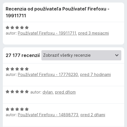
i
:
d
Recenzia od používateľa Používateľ Firefoxu -
4
a
e
,
19911711
č
8
F
d
z
H
i
5
autor:
Používateľ Firefoxu - 19911711
,
pred 3 mesiacmi
o
r
d
o
n
e
o
f
p
27 177 recenzií
t
o
e
x
l
H
n
autor:
Používateľ Firefoxu - 17776230
,
pred 7 hodinami
o
i
d
n
e
n
:
H
autor:
dylan
,
pred dňom
o
5
k
o
t
z
d
e
5
u
H
n
n
autor:
Používateľ Firefoxu - 14898773
,
pred 2 dňami
o
o
i
d
t
A
e