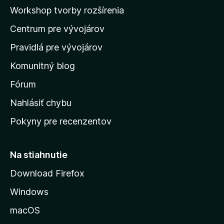
a
Workshop tvorby rozšírenia
d
Centrum pre vývojárov
o
m
Pravidlá pre vývojárov
o
Komunitný blog
v
s
Fórum
k
Nahlásiť chybu
ú
Pokyny pre recenzentov
s
t
r
Na stiahnutie
á
Download Firefox
n
Windows
k
u
macOS
M