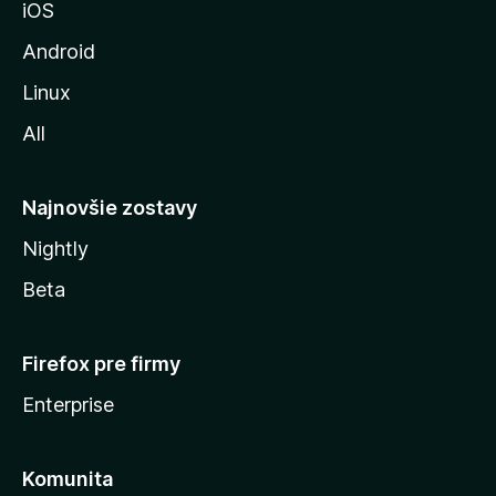
iOS
o
z
Android
i
Linux
l
All
l
y
Najnovšie zostavy
Nightly
Beta
Firefox pre firmy
Enterprise
Komunita