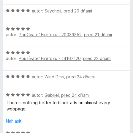
d
e
e
H
n
autor:
Saychoii
,
pred 20 dňami
n
:
o
o
i
5
d
t
e
z
H
n
e
:
5
autor:
Používateľ Firefoxu - 20039352
,
pred 21 dňami
o
o
n
5
d
t
i
z
n
e
e
5
H
o
n
:
autor:
Používateľ Firefoxu - 14167120
,
pred 22 dňami
o
t
i
5
d
e
e
z
n
n
:
5
H
autor:
Wind Dms
,
pred 24 dňami
o
i
5
o
t
e
z
d
e
:
5
H
n
autor:
Gabriel
,
pred 24 dňami
n
5
o
o
i
There's nothing better to block ads on almost every
z
d
t
e
webpage
5
n
e
:
o
n
Nahlásiť
5
t
i
z
e
e