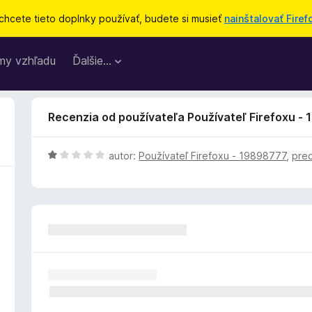
chcete tieto doplnky používať, budete si musieť
nainštalovať Firef
my vzhľadu
Ďalšie…
Recenzia od používateľa Používateľ Firefoxu -
H
autor:
Používateľ Firefoxu - 19898777
,
pre
o
d
n
o
t
e
n
i
e
: