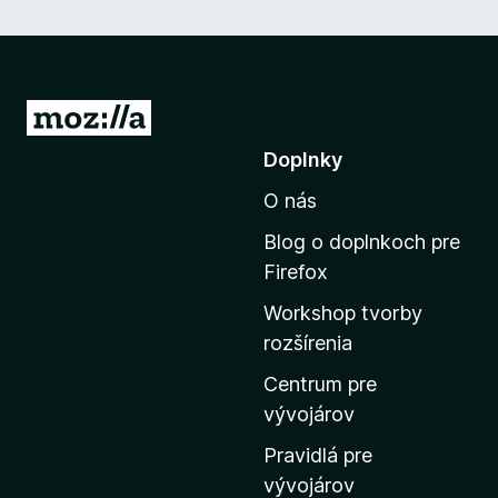
P
r
Doplnky
e
O nás
j
s
Blog o doplnkoch pre
ť
Firefox
n
Workshop tvorby
a
rozšírenia
d
o
Centrum pre
m
vývojárov
o
Pravidlá pre
v
vývojárov