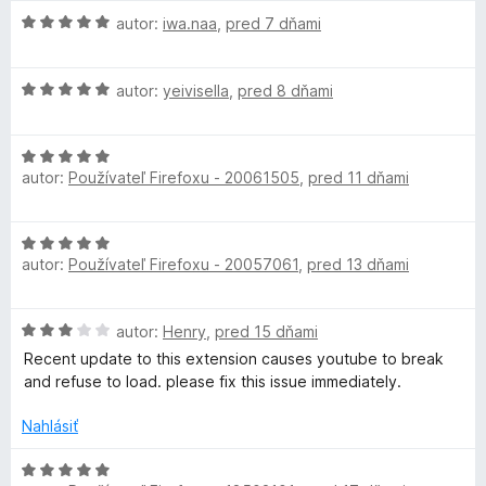
d
e
e
5
l
H
n
autor:
iwa.naa
,
pred 7 dňami
n
:
o
o
i
5
t
d
t
e
z
H
n
autor:
yeivisella
,
pred 8 dňami
e
:
5
o
o
n
5
i
d
t
i
z
H
n
e
e
5
m
autor:
Používateľ Firefoxu - 20061505
,
pred 11 dňami
o
o
n
:
d
t
i
5
a
n
e
e
z
H
o
n
:
5
autor:
Používateľ Firefoxu - 20057061
,
pred 13 dňami
o
t
i
5
t
d
e
e
z
n
n
:
5
e
H
autor:
Henry
,
pred 15 dňami
o
i
5
o
t
Recent update to this extension causes youtube to break
e
z
d
e
and refuse to load. please fix this issue immediately.
:
5
n
n
5
o
i
Nahlásiť
z
t
e
5
e
H
: