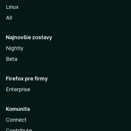
i
Linux
l
All
l
y
Najnovšie zostavy
Nightly
Beta
Firefox pre firmy
Enterprise
Komunita
Connect
Contribute