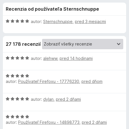
i
:
d
Recenzia od používateľa Sternschnuppe
4
a
e
,
č
8
H
autor:
Sternschnuppe
,
pred 3 mesiacmi
F
d
z
o
i
5
d
n
r
o
27 178 recenzií
o
e
t
f
p
e
H
autor:
alehww
,
pred 14 hodinami
o
n
o
x
l
i
d
e
H
n
autor:
Používateľ Firefoxu - 17776230
,
pred dňom
:
o
o
n
5
d
t
z
n
e
k
H
autor:
dylan
,
pred 2 dňami
5
o
n
o
t
i
u
d
e
e
H
n
n
:
autor:
Používateľ Firefoxu - 14898773
,
pred 2 dňami
o
o
A
i
5
d