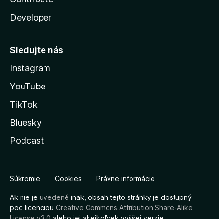
Developer
Sledujte nás
Instagram
YouTube
TikTok
Bluesky
Podcast
Súkromie
Cookies
Právne informácie
Ak nie je
uvedené
inak, obsah tejto stránky je dostupný
pod licenciou
Creative Commons Attribution Share-Alike
License v3.0
alebo jej akejkoľvek vyššej verzie.