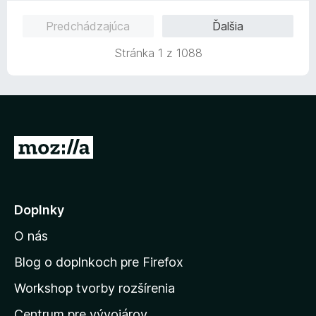
z
e
e
5
Predchádzajúca
Ďalšia
n
:
i
5
Stránka 1 z 1088
e
z
:
5
5
z
5
P
r
e
j
Doplnky
s
O nás
ť
n
Blog o doplnkoch pre Firefox
a
Workshop tvorby rozšírenia
d
Centrum pre vývojárov