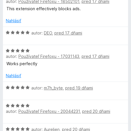
n
autor:
Používateľ Firefoxu - 18502101
,
pred 17 dňami
o
5
i
d
z
This extension effectively blocks ads.
e
n
5
:
o
Nahlásiť
3
t
z
e
H
autor:
DEO
,
pred 17 dňami
5
n
o
i
d
H
e
n
autor:
Používateľ Firefoxu - 17031143
,
pred 17 dňami
o
:
o
d
5
t
Works perfectly
n
z
e
o
5
n
Nahlásiť
t
i
e
H
e
autor:
m7h_byte
,
pred 19 dňami
n
o
:
i
d
5
H
e
n
z
autor:
Používateľ Firefoxu - 20044231
,
pred 20 dňami
o
:
o
5
d
5
t
n
z
e
H
autor:
Aurelien
,
pred 20 dňami
o
5
n