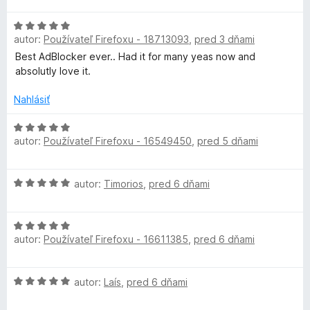
t
e
z
n
e
:
5
d
H
o
n
5
autor:
Používateľ Firefoxu - 18713093
,
pred 3 dňami
o
t
i
z
B
d
Best AdBlocker ever.. Had it for many yeas now and
e
e
5
n
absolutly love it.
n
:
o
i
l
5
t
Nahlásiť
e
z
e
:
5
o
n
H
5
autor:
Používateľ Firefoxu - 16549450
,
pred 5 dňami
i
o
z
c
e
d
5
:
n
H
autor:
Timorios
,
pred 6 dňami
5
o
k
o
z
t
d
5
e
e
H
n
n
autor:
Používateľ Firefoxu - 16611385
,
pred 6 dňami
o
o
i
r
d
t
e
n
e
:
H
autor:
Laís
,
pred 6 dňami
o
n
U
5
o
t
i
z