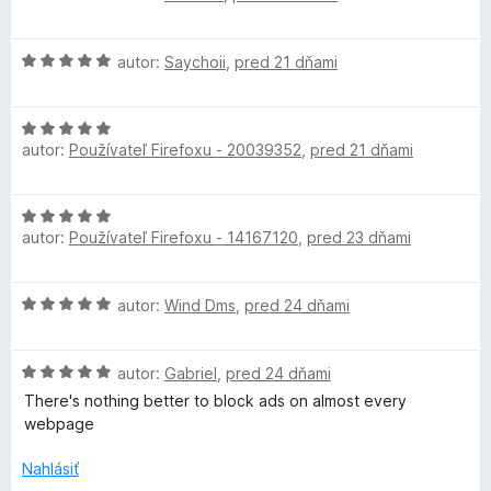
o
t
i
d
e
e
H
n
autor:
Saychoii
,
pred 21 dňami
n
:
o
o
i
5
d
t
e
z
H
n
e
:
5
autor:
Používateľ Firefoxu - 20039352
,
pred 21 dňami
o
o
n
5
d
t
i
z
n
e
e
5
H
o
n
:
autor:
Používateľ Firefoxu - 14167120
,
pred 23 dňami
o
t
i
5
d
e
e
z
n
n
:
5
H
autor:
Wind Dms
,
pred 24 dňami
o
i
5
o
t
e
z
d
e
:
5
H
n
autor:
Gabriel
,
pred 24 dňami
n
5
o
o
i
There's nothing better to block ads on almost every
z
d
t
e
webpage
5
n
e
:
o
n
Nahlásiť
5
t
i