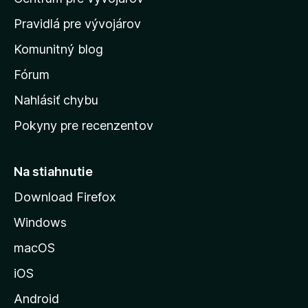
o
m
Pravidlá pre vývojárov
o
Komunitný blog
v
s
Fórum
k
Nahlásiť chybu
ú
Pokyny pre recenzentov
s
t
r
Na stiahnutie
á
Download Firefox
n
Windows
k
u
macOS
M
iOS
o
z
Android