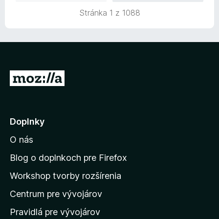
z
t
e
5
Stránka 1 z 1088
e
:
n
5
i
z
e
5
:
5
P
z
r
5
e
j
Doplnky
s
O nás
ť
n
Blog o doplnkoch pre Firefox
a
Workshop tvorby rozšírenia
d
Centrum pre vývojárov
o
m
Pravidlá pre vývojárov