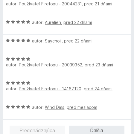
autor:
Používateľ Firefoxu - 20044231
,
pred 21 dňami
o
:
o
5
d
5
t
n
z
e
H
autor:
Aurelien
,
pred 22 dňami
o
5
n
o
t
i
d
e
e
H
n
autor:
Saychoii
,
pred 22 dňami
n
:
o
o
i
5
d
t
e
z
H
n
e
:
5
autor:
Používateľ Firefoxu - 20039352
,
pred 23 dňami
o
o
n
5
d
t
i
z
n
e
e
5
H
o
n
:
autor:
Používateľ Firefoxu - 14167120
,
pred 24 dňami
o
t
i
5
d
e
e
z
n
n
:
5
H
autor:
Wind Dms
,
pred mesiacom
o
i
5
o
t
e
z
d
e
:
5
n
n
5
Predchádzajúca
Ďalšia
o
i