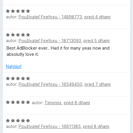
t
i
z
d
e
e
5
d
H
n
n
:
autor:
Používateľ Firefoxu - 14898773
,
pred 4 dňami
o
o
i
5
B
d
t
e
z
n
e
:
5
H
o
n
l
5
autor:
Používateľ Firefoxu - 18713093
,
pred 5 dňami
o
t
i
z
d
Best AdBlocker ever.. Had it for many yeas now and
e
e
5
o
n
absolutly love it.
n
:
o
i
5
c
t
Nahlásiť
e
z
e
:
5
n
H
5
k
autor:
Používateľ Firefoxu - 16549450
,
pred 7 dňami
i
o
z
e
d
5
e
:
n
H
autor:
Timorios
,
pred 8 dňami
5
o
o
r
z
t
d
5
e
H
n
n
U
autor:
Používateľ Firefoxu - 16611385
,
pred 8 dňami
o
o
i