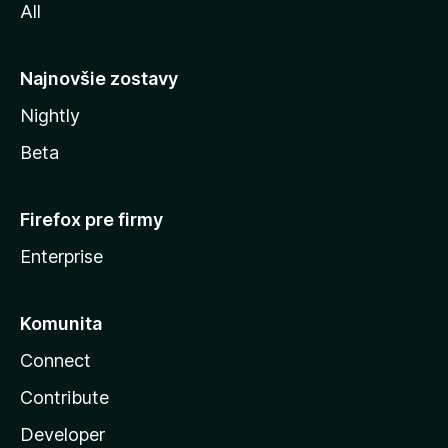
All
l
y
Najnovšie zostavy
Nightly
Beta
Firefox pre firmy
Enterprise
Komunita
Connect
Contribute
Developer