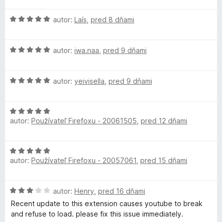
d
t
e
l
n
e
:
H
autor:
Laís
,
pred 8 dňami
o
n
5
o
t
t
i
z
d
e
e
5
H
n
autor:
iwa.naa
,
pred 9 dňami
n
:
i
o
o
i
5
d
t
e
z
m
H
n
autor:
yeivisella
,
pred 9 dňami
e
:
5
o
o
n
5
d
t
a
i
z
H
n
e
e
5
autor:
Používateľ Firefoxu - 20061505
,
pred 12 dňami
o
o
n
:
t
d
t
i
5
n
e
e
z
e
H
o
n
:
5
autor:
Používateľ Firefoxu - 20057061
,
pred 15 dňami
o
t
i
5
d
e
e
z
n
n
:
5
H
autor:
Henry
,
pred 16 dňami
o
i
5
o
t
Recent update to this extension causes youtube to break
e
z
d
e
and refuse to load. please fix this issue immediately.
:
5
n