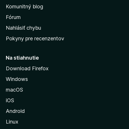
o
Komunitný blog
v
s
Fórum
k
Nahlásiť chybu
ú
Pokyny pre recenzentov
s
t
r
Na stiahnutie
á
Download Firefox
n
Windows
k
u
macOS
M
iOS
o
z
Android
i
Linux
l