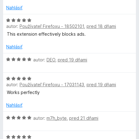
n
5
o
i
Nahlásiť
z
t
e
5
e
H
:
n
autor:
Používateľ Firefoxu - 18502101
,
pred 18 dňami
o
5
i
d
z
This extension effectively blocks ads.
e
n
5
:
o
Nahlásiť
3
t
z
e
H
autor:
DEO
,
pred 19 dňami
5
n
o
i
d
H
e
n
autor:
Používateľ Firefoxu - 17031143
,
pred 19 dňami
o
:
o
d
5
t
Works perfectly
n
z
e
o
5
n
Nahlásiť
t
i
e
H
e
autor:
m7h_byte
,
pred 21 dňami
n
o
:
i
d
5
H
e
n
z