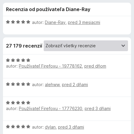
i
:
d
Recenzia od používateľa Diane-Ray
4
a
e
,
č
8
H
autor:
Diane-Ray
,
pred 3 mesiacmi
F
d
z
o
i
5
d
n
r
o
27 179 recenzií
o
e
t
f
p
e
H
o
n
autor:
Používateľ Firefoxu - 19778162
,
pred dňom
o
x
l
i
d
e
n
H
autor:
alehww
,
pred 2 dňami
:
o
n
o
5
t
d
z
e
k
H
n
5
n
autor:
Používateľ Firefoxu - 17776230
,
pred 3 dňami
o
o
i
u
d
t
e
n
e
:
H
autor:
dylan
,
pred 3 dňami
o
n
A
5
o