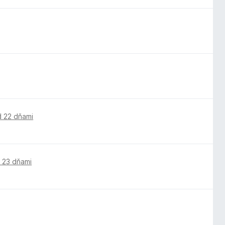
d 22 dňami
 23 dňami