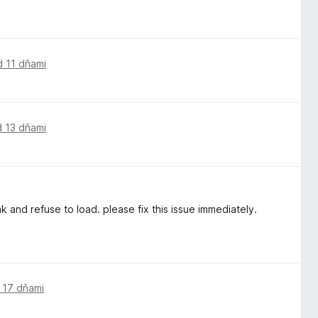
d 11 dňami
d 13 dňami
and refuse to load. please fix this issue immediately.
 17 dňami