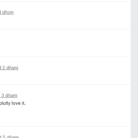
d dňom
d 2 dňami
 3 dňami
utly love it.
d 5 dňami