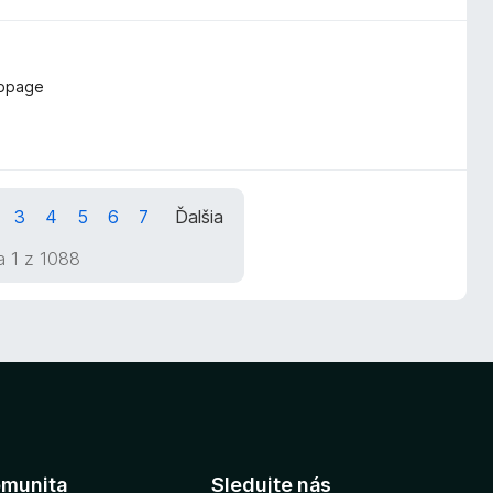
ebpage
3
4
5
6
7
Ďalšia
a 1 z 1088
munita
Sledujte nás