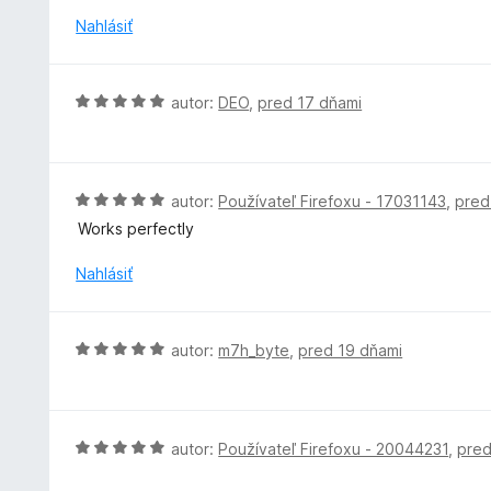
5
e
n
Nahlásiť
:
o
3
t
z
e
H
5
autor:
DEO
,
pred 17 dňami
n
o
i
d
e
n
:
o
H
autor:
Používateľ Firefoxu - 17031143
,
pred
5
t
o
z
Works perfectly
e
d
5
n
n
Nahlásiť
i
o
e
t
:
e
H
autor:
m7h_byte
,
pred 19 dňami
5
n
o
z
i
d
5
e
n
:
o
H
autor:
Používateľ Firefoxu - 20044231
,
pred
5
t
o
z
e