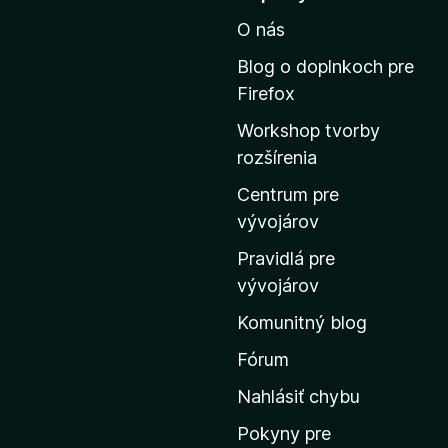
e
O nás
j
s
Blog o doplnkoch pre
ť
Firefox
n
Workshop tvorby
a
rozšírenia
d
o
Centrum pre
m
vývojárov
o
Pravidlá pre
v
vývojárov
s
Komunitný blog
k
ú
Fórum
s
Nahlásiť chybu
t
Pokyny pre
r