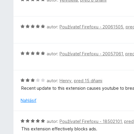
5
e
t
o
:
e
d
5
n
n
z
i
o
H
autor:
Používateľ Firefoxu - 20061505
,
pre
5
e
t
o
:
e
d
5
n
n
z
i
o
H
autor:
Používateľ Firefoxu - 20057061
,
pre
5
e
t
o
:
e
d
5
n
n
z
i
o
H
autor:
Henry
,
pred 15 dňami
5
e
t
o
Recent update to this extension causes youtube to break 
:
e
d
5
n
n
Nahlásiť
z
i
o
5
e
t
:
e
H
autor:
Používateľ Firefoxu - 18502101
,
pred
5
n
o
z
This extension effectively blocks ads.
i
d