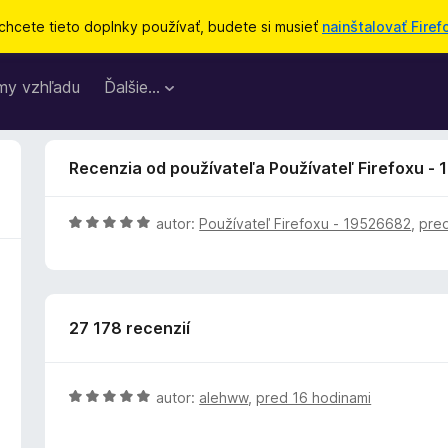
chcete tieto doplnky používať, budete si musieť
nainštalovať Firef
my vzhľadu
Ďalšie…
Recenzia od používateľa Používateľ Firefoxu -
H
autor:
Používateľ Firefoxu - 19526682
,
pre
o
d
n
o
27 178 recenzií
t
e
n
i
H
autor:
alehww
,
pred 16 hodinami
e
o
:
d