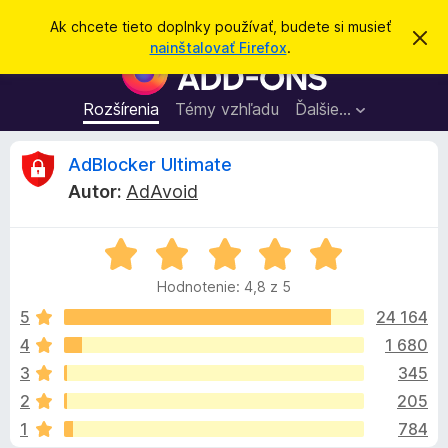
H
Prihlásiť sa
Ak chcete tieto doplnky používať, budete si musieť
Z
ľ
nainštalovať Firefox
.
a
D
a
v
o
r
d
i
p
Rozšírenia
Témy vzhľadu
Ďalšie…
a
e
l
ť
ť
t
n
R
AdBlocker Ultimate
o
k
t
Autor:
AdAvoid
o
y
e
o
p
z
n
H
r
c
á
o
e
m
Hodnotenie: 4,8 z 5
d
e
p
e
n
n
5
24 164
r
i
o
e
4
1 680
e
n
t
h
3
345
e
l
n
z
2
205
i
i
1
784
e
a