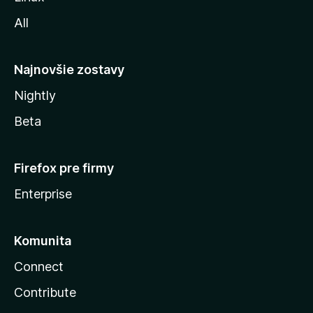
l
All
l
y
Najnovšie zostavy
Nightly
Beta
Firefox pre firmy
Enterprise
Komunita
Connect
Contribute