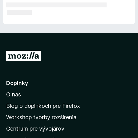
P
r
e
j
Doplnky
s
O nás
ť
n
Blog o doplnkoch pre Firefox
a
Workshop tvorby rozšírenia
d
Centrum pre vývojárov
o
m