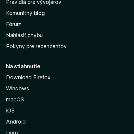
Pravidlá pre vývojárov
o
Komunitný blog
v
s
Fórum
k
Nahlásiť chybu
ú
Pokyny pre recenzentov
s
t
r
Na stiahnutie
á
Download Firefox
n
Windows
k
u
macOS
M
iOS
o
z
Android
i
Linux