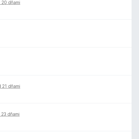
 20 dňami
d 21 dňami
 23 dňami