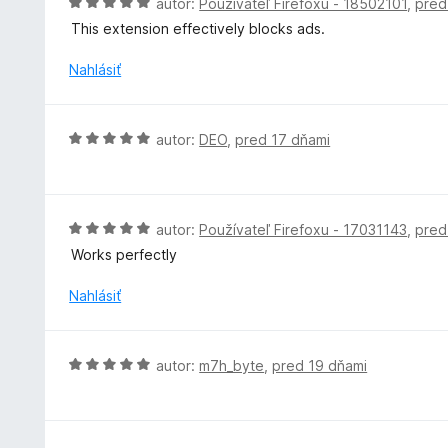
H
autor:
Používateľ Firefoxu - 18502101
,
pred
5
n
o
z
This extension effectively blocks ads.
i
d
5
e
n
Nahlásiť
:
o
3
t
z
e
H
5
autor:
DEO
,
pred 17 dňami
n
o
i
d
e
n
:
o
H
autor:
Používateľ Firefoxu - 17031143
,
pred
5
t
o
z
Works perfectly
e
d
5
n
n
Nahlásiť
i
o
e
t
:
e
H
autor:
m7h_byte
,
pred 19 dňami
5
n
o
z
i
d
5
e
n
: