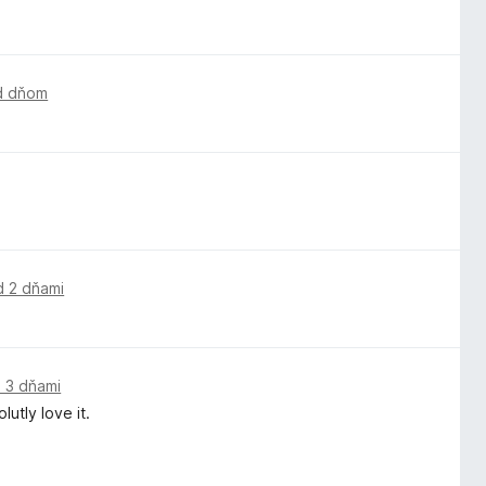
d dňom
d 2 dňami
 3 dňami
utly love it.