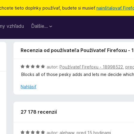
chcete tieto doplnky používať, budete si musieť
nainštalovať Firef
my vzhľadu
Ďalšie…
Recenzia od používateľa Používateľ Firefoxu -
H
autor:
Používateľ Firefoxu - 18998522
,
pre
o
Blocks all of those pesky adds and lets me decide which 
d
n
Nahlásiť
o
t
e
n
27 178 recenzií
i
e
:
H
autor:
alehww
,
pred 15 hodinami