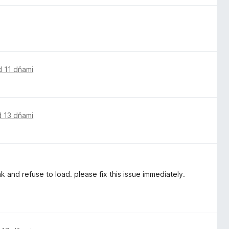
d 11 dňami
d 13 dňami
and refuse to load. please fix this issue immediately.