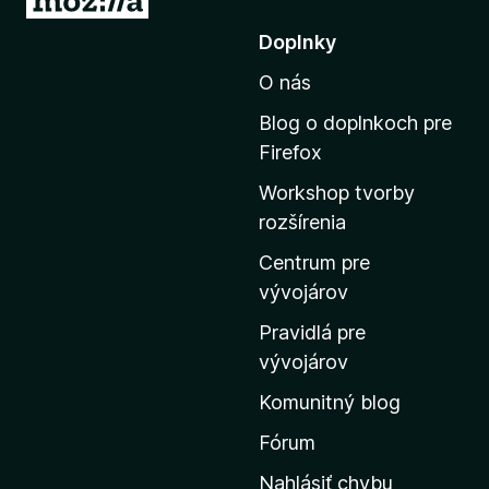
r
Doplnky
e
O nás
j
s
Blog o doplnkoch pre
ť
Firefox
n
Workshop tvorby
a
rozšírenia
d
o
Centrum pre
m
vývojárov
o
Pravidlá pre
v
vývojárov
s
Komunitný blog
k
ú
Fórum
s
Nahlásiť chybu