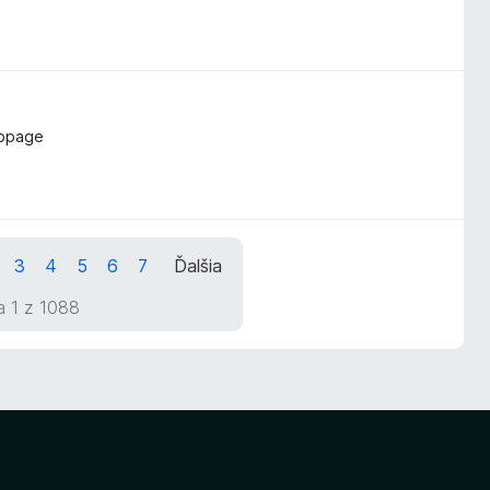
ebpage
3
4
5
6
7
Ďalšia
a 1 z 1088