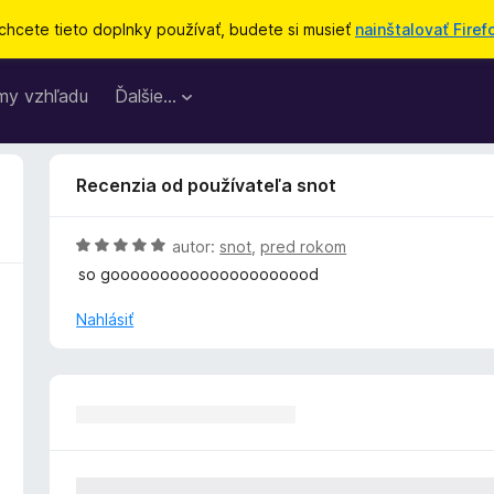
chcete tieto doplnky používať, budete si musieť
nainštalovať Firef
my vzhľadu
Ďalšie…
Recenzia od používateľa snot
H
autor:
snot
,
pred rokom
o
so gooooooooooooooooooood
d
n
Nahlásiť
o
t
e
n
i
e
: