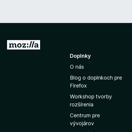
P
r
Doplnky
e
O nás
j
s
Blog o doplnkoch pre
ť
Firefox
n
Workshop tvorby
a
rozšírenia
d
o
Centrum pre
m
vývojárov
o