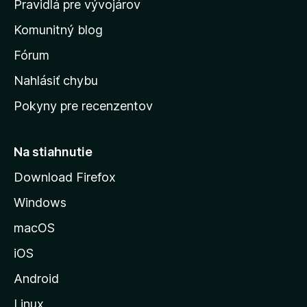
Pravidlá pre vývojárov
o
Komunitný blog
v
s
Fórum
k
Nahlásiť chybu
ú
Pokyny pre recenzentov
s
t
r
Na stiahnutie
á
Download Firefox
n
Windows
k
u
macOS
M
iOS
o
z
Android
i
Linux