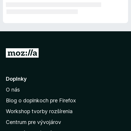
P
r
e
j
Doplnky
s
O nás
ť
n
Blog o doplnkoch pre Firefox
a
Workshop tvorby rozšírenia
d
Centrum pre vývojárov
o
m