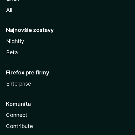
l
All
l
y
Najnovšie zostavy
Nightly
Beta
Firefox pre firmy
Enterprise
Komunita
Connect
Contribute