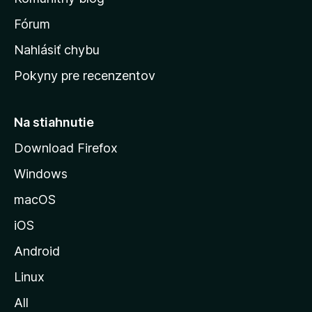
v
s
Fórum
k
Nahlásiť chybu
ú
Pokyny pre recenzentov
s
t
r
Na stiahnutie
á
Download Firefox
n
Windows
k
u
macOS
M
iOS
o
z
Android
i
Linux
l
All
l