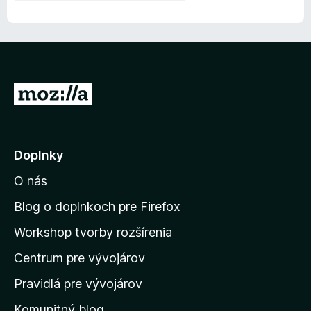
P
r
e
j
Doplnky
s
O nás
ť
n
Blog o doplnkoch pre Firefox
a
Workshop tvorby rozšírenia
d
Centrum pre vývojárov
o
m
Pravidlá pre vývojárov
o
Komunitný blog