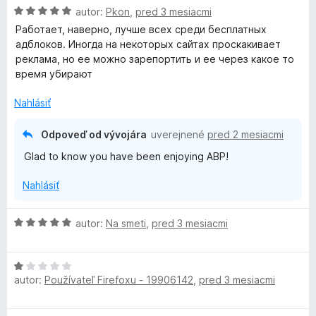
H
n
autor:
Pkon
,
pred 3 mesiacmi
o
o
Работает, наверно, лучше всех среди бесплатных
d
t
адблоков. Иногда на некоторых сайтах проскакивает
n
e
реклама, но ее можно зарепортить и ее через какое то
o
n
время убирают
t
i
e
e
Nahlásiť
n
:
i
1
Odpoveď od vývojára
uverejnené
pred 2 mesiacmi
e
z
Glad to know you have been enjoying ABP!
:
5
5
Nahlásiť
z
5
H
autor:
Na smeti
,
pred 3 mesiacmi
o
d
H
n
autor:
Používateľ Firefoxu - 19906142
,
pred 3 mesiacmi
o
o
d
t
n
e