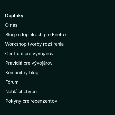
e
j
Doplnky
s
O nás
ť
n
Blog o doplnkoch pre Firefox
a
Workshop tvorby rozšírenia
d
Centrum pre vývojárov
o
m
Pravidlá pre vývojárov
o
Komunitný blog
v
s
Fórum
k
Nahlásiť chybu
ú
Pokyny pre recenzentov
s
t