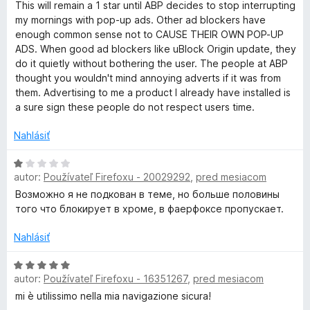
d
1
This will remain a 1 star until ABP decides to stop interrupting
e
n
z
my mornings with pop-up ads. Other ad blockers have
n
o
5
enough common sense not to CAUSE THEIR OWN POP-UP
i
t
ADS. When good ad blockers like uBlock Origin update, they
e
e
do it quietly without bothering the user. The people at ABP
:
n
thought you wouldn't mind annoying adverts if it was from
5
i
them. Advertising to me a product I already have installed is
z
e
a sure sign these people do not respect users time.
5
:
1
Nahlásiť
z
5
H
autor:
Používateľ Firefoxu - 20029292
,
pred mesiacom
o
d
Возможно я не подкован в теме, но больше половины
n
того что блокирует в хроме, в фаерфоксе пропускает.
o
t
Nahlásiť
e
n
H
autor:
Používateľ Firefoxu - 16351267
,
pred mesiacom
i
o
e
d
mi è utilissimo nella mia navigazione sicura!
:
n