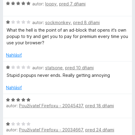
t
H
autor:
loopy
,
pred 7 dňami
s
e
o
n
d
i
H
n
autor:
sockmonkey
,
pred 8 dňami
e
o
o
What the hell is the point of an ad-block that opens it's own
:
d
t
popup to try and get you to pay for premium every time you
1
n
e
use your browser?
z
o
n
5
t
i
Nahlásiť
e
e
n
:
H
autor:
statsone
,
pred 10 dňami
i
5
o
Stupid popups never ends. Really getting annoying
e
z
d
:
5
n
Nahlásiť
1
o
z
t
H
5
e
autor:
Používateľ Firefoxu - 20045437
,
pred 18 dňami
o
n
d
i
n
H
e
o
autor:
Používateľ Firefoxu - 20034667
,
pred 24 dňami
o
:
t