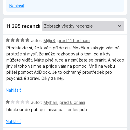
Nahlásiť
d
b
11 395 recenzií
l
H
autor:
M@rS
,
pred 11 hodinami
o
Představte si, že k vám příjde cizí člověk a zakryje vám oči,
o
d
protože si myslí, že může rozhodovat o tom, co a kdy
n
můžete vidět. Máte plné ruce a nemůžete se bránit. A někdo
c
o
jiný si toho všimne a příjde vám na pomoc! Mně na webu
t
přišel pomoct AdBlock. Je to ochranný prostředek pro
e
psychické zdraví. Díky za něj.
k
n
i
Nahlásiť
P
e
:
H
autor:
Mylhan
,
pred 6 dňami
l
5
o
blockeur de pub qui laisse passer les pub
z
d
5
u
n
Nahlásiť
o