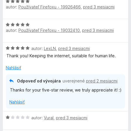
t
i
H
e
e
autor:
Používateľ Firefoxu - 19926466
,
pred 3 mesiacmi
o
n
:
d
i
1
n
H
e
z
o
autor:
Používateľ Firefoxu - 19032410
,
pred 3 mesiacmi
o
:
5
t
d
5
e
n
z
n
H
autor:
LexLN
,
pred 3 mesiacmi
o
5
i
o
t
Thank you! Keeping the internet, suitable for human life.
e
d
e
:
n
n
Nahlásiť
5
o
i
z
t
e
Odpoveď od vývojára
uverejnené
pred 2 mesiacmi
5
e
:
Thanks for your five-star review, we truly appreciate it! :)
n
5
i
z
Nahlásiť
e
5
:
5
H
autor:
Vural
,
pred 3 mesiacmi
z
o
5
d