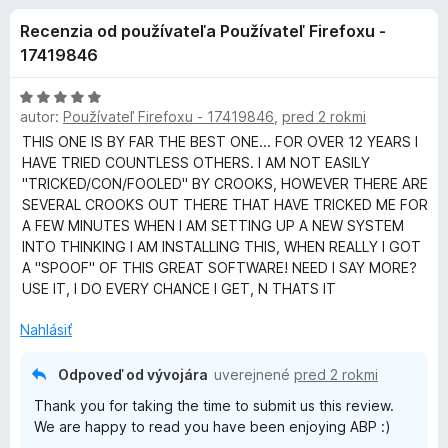
i
:
d
Recenzia od používateľa Používateľ Firefoxu -
4
a
e
,
17419846
č
4
F
d
z
H
i
5
autor:
Používateľ Firefoxu - 17419846
,
pred 2 rokmi
o
r
d
THIS ONE IS BY FAR THE BEST ONE... FOR OVER 12 YEARS I
o
n
e
HAVE TRIED COUNTLESS OTHERS. I AM NOT EASILY
o
"TRICKED/CON/FOOLED" BY CROOKS, HOWEVER THERE ARE
f
p
t
SEVERAL CROOKS OUT THERE THAT HAVE TRICKED ME FOR
o
e
A FEW MINUTES WHEN I AM SETTING UP A NEW SYSTEM
x
l
n
INTO THINKING I AM INSTALLING THIS, WHEN REALLY I GOT
i
A "SPOOF" OF THIS GREAT SOFTWARE! NEED I SAY MORE?
n
e
USE IT, I DO EVERY CHANCE I GET, N THATS IT
:
5
Nahlásiť
k
z
5
Odpoveď od vývojára
uverejnené
pred 2 rokmi
u
Thank you for taking the time to submit us this review.
We are happy to read you have been enjoying ABP :)
A