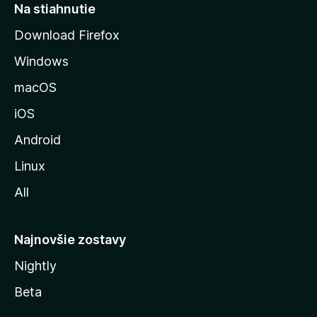
r
Na stiahnutie
á
Download Firefox
n
Windows
k
u
macOS
M
iOS
o
z
Android
i
Linux
l
All
l
y
Najnovšie zostavy
Nightly
Beta