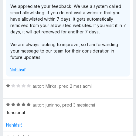
e
z
We appreciate your feedback. We use a system called
:
5
smart allowlisting: if you do not visit a website that you
4
have allowlisted within 7 days, it gets automatically
z
removed from your allowlisted websites. If you visit it in 7
5
days, it will get renewed for another 7 days.
We are always looking to improve, so I am forwarding
your message to our team for their consideration in
future updates.
Nahlásiť
H
autor:
Mirka
,
pred 2 mesiacmi
o
d
H
n
autor:
juninho
,
pred 3 mesiacmi
o
o
funcional
d
t
n
e
Nahlásiť
o
n