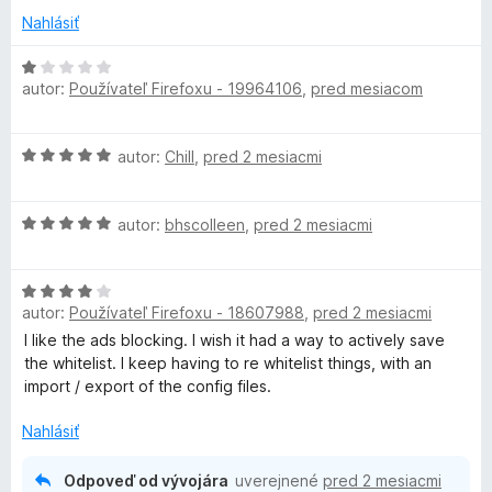
1
o
Nahlásiť
z
t
5
e
H
autor:
Používateľ Firefoxu - 19964106
,
pred mesiacom
n
o
i
d
e
n
H
autor:
Chill
,
pred 2 mesiacmi
:
o
o
5
t
d
z
e
H
n
autor:
bhscolleen
,
pred 2 mesiacmi
5
n
o
o
i
d
t
e
H
n
e
:
autor:
Používateľ Firefoxu - 18607988
,
pred 2 mesiacmi
o
o
n
1
d
t
i
I like the ads blocking. I wish it had a way to actively save
z
n
e
e
the whitelist. I keep having to re whitelist things, with an
5
o
n
:
import / export of the config files.
t
i
5
e
e
Nahlásiť
z
n
:
5
i
5
Odpoveď od vývojára
uverejnené
pred 2 mesiacmi