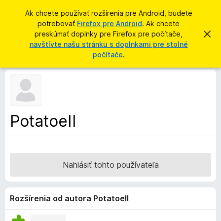
H
Prihlásiť sa
Ak chcete používať rozšírenia pre Android, budete
ľ
potrebovať
Firefox pre Android
. Ak chcete
D
a
preskúmať doplnky pre Firefox pre počítače,
Z
o
a
navštívte našu stránku s doplnkami pre stolné
d
v
p
počítače
.
a
r
l
i
ť
e
n
ť
k
t
o
y
t
p
o
PotatoeII
o
r
z
e
n
á
p
m
r
e
Nahlásiť tohto používateľa
n
e
i
h
e
l
Rozšírenia od autora PotatoeII
i
a