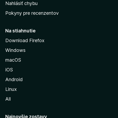
k
Nahlásiť chybu
e
ú
n
Pokyny pre recenzentov
s
ý
t
r
Na stiahnutie
á
Download Firefox
n
Windows
k
u
macOS
M
iOS
o
z
Android
i
Linux
l
All
l
y
Najnovšie zostavy