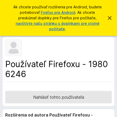
H
Prihlásiť sa
Ak chcete používať rozšírenia pre Android, budete
ľ
potrebovať
Firefox pre Android
. Ak chcete
D
a
preskúmať doplnky pre Firefox pre počítače,
Z
o
a
navštívte našu stránku s doplnkami pre stolné
d
v
p
počítače
.
a
r
l
i
ť
e
n
ť
k
t
o
y
t
p
o
Používateľ Firefoxu - 1980
o
r
z
6246
e
n
á
p
m
r
e
n
e
i
h
Nahlásiť tohto používateľa
e
l
i
Rozšírenia od autora Používateľ Firefoxu -
a