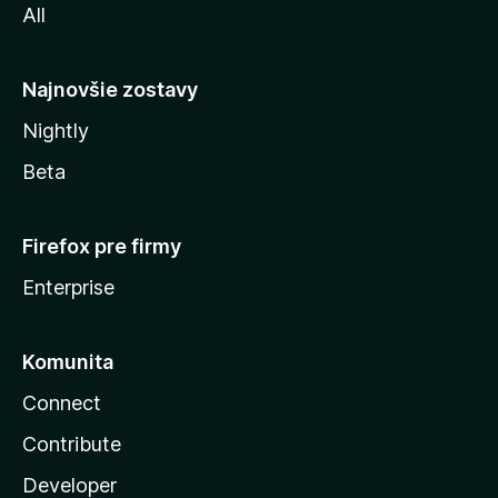
All
l
y
Najnovšie zostavy
Nightly
Beta
Firefox pre firmy
Enterprise
Komunita
Connect
Contribute
Developer