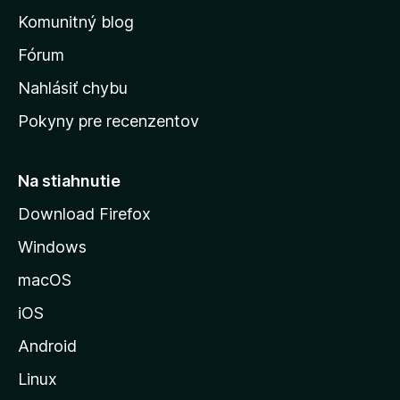
o
n
d
Komunitný blog
ý
v
n
s
Fórum
o
t
k
Nahlásiť chybu
e
ú
n
Pokyny pre recenzentov
s
ý
t
r
Na stiahnutie
á
Download Firefox
n
Windows
k
u
macOS
M
iOS
o
z
Android
i
Linux
l