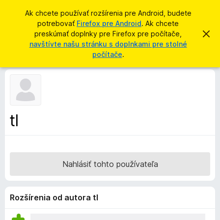
H
Prihlásiť sa
Ak chcete používať rozšírenia pre Android, budete
ľ
potrebovať
Firefox pre Android
. Ak chcete
D
a
preskúmať doplnky pre Firefox pre počítače,
Z
o
a
navštívte našu stránku s doplnkami pre stolné
d
v
p
počítače
.
a
r
l
i
ť
e
n
ť
k
t
o
y
t
p
o
tl
o
r
z
e
n
á
p
m
r
e
Nahlásiť tohto používateľa
n
e
i
h
e
l
Rozšírenia od autora tl
i
a