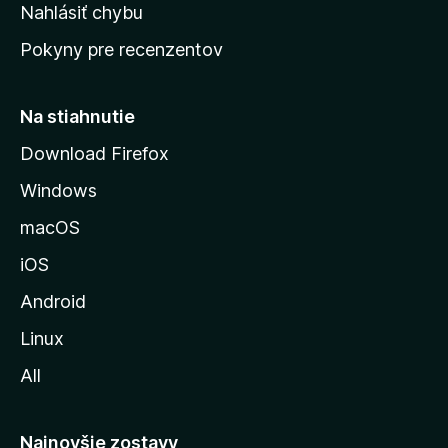
k
Nahlásiť chybu
e
ú
n
Pokyny pre recenzentov
s
ý
t
r
Na stiahnutie
á
Download Firefox
n
Windows
k
u
macOS
M
iOS
o
z
Android
i
Linux
l
All
l
y
Najnovšie zostavy