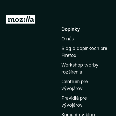
d
a
č
P
F
r
Doplnky
i
e
r
O nás
j
e
s
f
Blog o doplnkoch pre
ť
o
Firefox
x
n
Workshop tvorby
a
rozšírenia
d
o
Centrum pre
m
vývojárov
o
Pravidlá pre
v
vývojárov
s
Komunitný blog