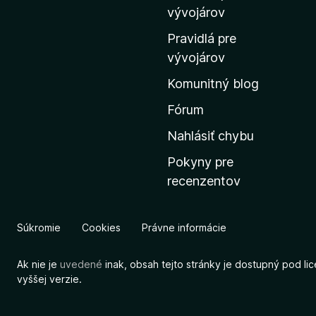
m
vývojárov
o
Pravidlá pre
v
vývojárov
s
Komunitný blog
k
ú
Fórum
s
Nahlásiť chybu
t
Pokyny pre
r
recenzentov
á
n
k
Súkromie
Cookies
Právne informácie
u
M
Ak nie je
uvedené
inak, obsah tejto stránky je dostupný pod li
o
vyššej verzie.
z