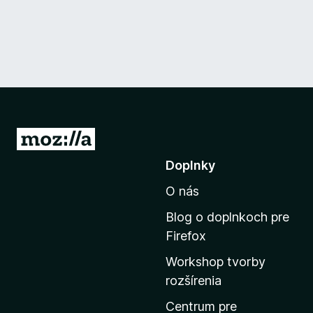
P
r
Doplnky
e
O nás
j
s
Blog o doplnkoch pre
ť
Firefox
n
Workshop tvorby
a
rozšírenia
d
o
Centrum pre