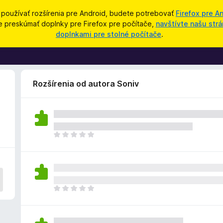
 používať rozšírenia pre Android, budete potrebovať
Firefox pre A
e preskúmať doplnky pre Firefox pre počítače,
navštívte našu strá
doplnkami pre stolné počítače
.
Rozšírenia od autora Soniv
D
o
p
l
n
o
D
k
o
z
p
a
l