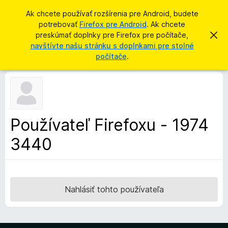
H
Prihlásiť sa
Ak chcete používať rozšírenia pre Android, budete
ľ
potrebovať
Firefox pre Android
. Ak chcete
D
a
preskúmať doplnky pre Firefox pre počítače,
Z
o
a
navštívte našu stránku s doplnkami pre stolné
d
v
p
počítače
.
a
r
l
i
ť
e
n
ť
k
t
o
y
t
p
o
Používateľ Firefoxu - 1974
o
r
z
3440
e
n
á
p
m
r
e
n
e
i
h
Nahlásiť tohto používateľa
e
l
i
a