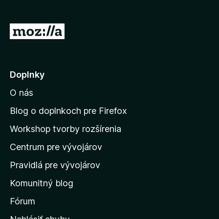
d
a
P
č
r
F
e
i
r
j
Doplnky
e
s
f
O nás
ť
o
n
Blog o doplnkoch pre Firefox
x
a
Workshop tvorby rozšírenia
d
Centrum pre vývojárov
o
m
Pravidlá pre vývojárov
o
Komunitný blog
v
s
Fórum
k