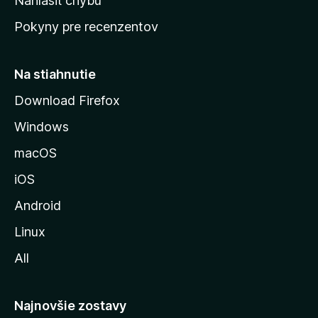
Nahlásiť chybu
ú
Pokyny pre recenzentov
s
t
r
Na stiahnutie
á
Download Firefox
n
Windows
k
u
macOS
M
iOS
o
z
Android
i
Linux
l
All
l
y
Najnovšie zostavy