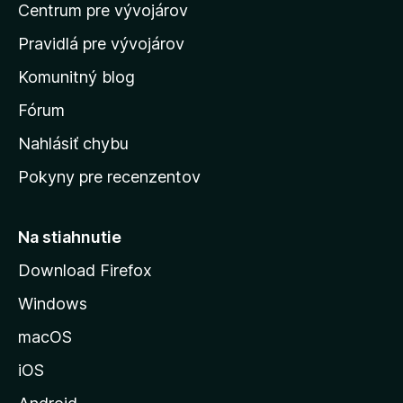
o
Centrum pre vývojárov
o
o
t
h
m
e
Pravidlá pre vývojárov
o
o
n
d
Komunitný blog
ý
v
n
s
Fórum
o
t
k
Nahlásiť chybu
e
ú
n
Pokyny pre recenzentov
s
ý
t
r
Na stiahnutie
á
Download Firefox
n
Windows
k
u
macOS
M
iOS
o
z