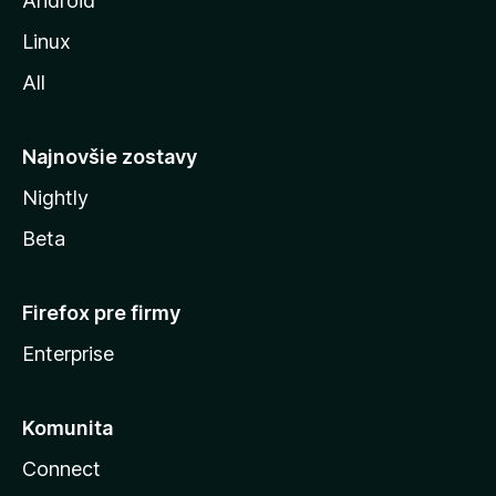
Android
i
Linux
l
All
l
y
Najnovšie zostavy
Nightly
Beta
Firefox pre firmy
Enterprise
Komunita
Connect