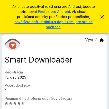
H
Prihlásiť sa
Ak chcete používať rozšírenia pre Android, budete
ľ
potrebovať
Firefox pre Android
. Ak chcete
D
a
preskúmať doplnky pre Firefox pre počítače,
Z
o
a
navštívte našu stránku s doplnkami pre stolné
d
v
p
počítače
.
a
r
l
i
ť
e
n
Vývojár
ť
k
t
o
y
t
p
o
Smart Downloader
o
r
z
e
n
á
Registrácia
p
m
15. dec 2025
r
e
n
e
Počet doplnkov
i
h
1
e
l
Priemerné hodnotenie doplnkov vývojára
i
H
a
o