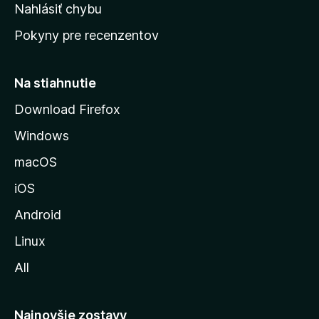
k
Nahlásiť chybu
e
ú
n
Pokyny pre recenzentov
s
ý
t
r
Na stiahnutie
á
Download Firefox
n
Windows
k
u
macOS
M
iOS
o
z
Android
i
Linux
l
All
l
y
Najnovšie zostavy