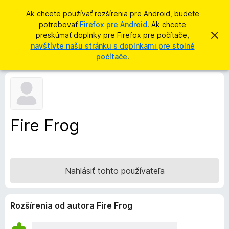
H
Prihlásiť sa
Ak chcete používať rozšírenia pre Android, budete
ľ
potrebovať
Firefox pre Android
. Ak chcete
D
a
preskúmať doplnky pre Firefox pre počítače,
Z
o
a
navštívte našu stránku s doplnkami pre stolné
d
v
p
počítače
.
a
r
l
i
ť
e
n
ť
k
t
o
y
t
p
o
Fire Frog
o
r
z
e
n
á
p
m
r
e
Nahlásiť tohto používateľa
n
e
i
h
e
l
Rozšírenia od autora Fire Frog
i
a