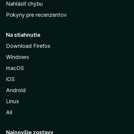
k
Nahlásiť chybu
e
ú
n
Pokyny pre recenzentov
s
ý
t
r
Na stiahnutie
á
Download Firefox
n
Windows
k
u
macOS
M
iOS
o
z
Android
i
Linux
l
All
l
y
Najnovšie zostavy