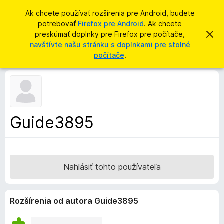
H
Prihlásiť sa
Ak chcete používať rozšírenia pre Android, budete
ľ
potrebovať
Firefox pre Android
. Ak chcete
D
a
preskúmať doplnky pre Firefox pre počítače,
Z
o
a
navštívte našu stránku s doplnkami pre stolné
d
v
p
počítače
.
a
r
l
i
ť
e
n
ť
k
t
o
y
t
p
o
Guide3895
o
r
z
e
n
á
p
m
r
e
Nahlásiť tohto používateľa
n
e
i
h
e
l
Rozšírenia od autora Guide3895
i
a