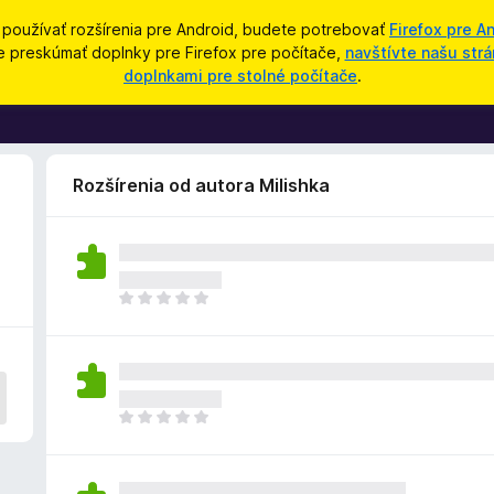
 používať rozšírenia pre Android, budete potrebovať
Firefox pre A
e preskúmať doplnky pre Firefox pre počítače,
navštívte našu strá
doplnkami pre stolné počítače
.
Rozšírenia od autora Milishka
D
o
p
l
n
o
D
k
o
z
p
a
l