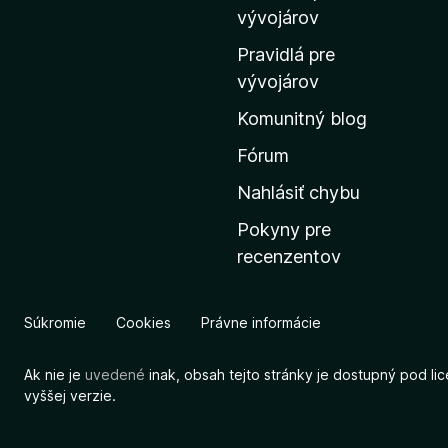
m
vývojárov
o
Pravidlá pre
v
vývojárov
s
Komunitný blog
k
ú
Fórum
s
Nahlásiť chybu
t
Pokyny pre
r
recenzentov
á
n
k
Súkromie
Cookies
Právne informácie
u
M
Ak nie je
uvedené
inak, obsah tejto stránky je dostupný pod li
o
vyššej verzie.
z