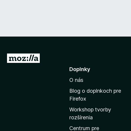
P
r
Doplnky
e
O nás
j
s
Blog o doplnkoch pre
ť
Firefox
n
Workshop tvorby
a
rozšírenia
d
o
Centrum pre