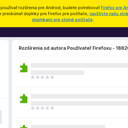
 používať rozšírenia pre Android, budete potrebovať
Firefox pre A
e preskúmať doplnky pre Firefox pre počítače,
navštívte našu strá
doplnkami pre stolné počítače
.
Rozšírenia od autora Používateľ Firefoxu - 188
D
o
p
l
n
o
D
k
o
z
p
a
l