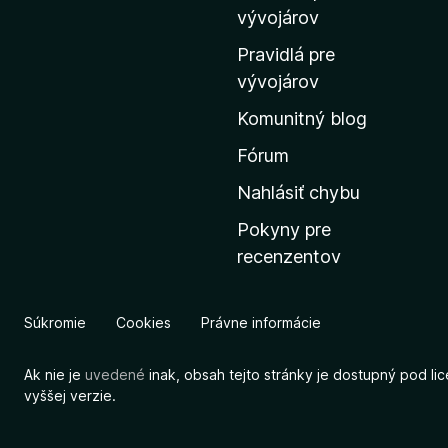
m
vývojárov
o
Pravidlá pre
v
vývojárov
s
Komunitný blog
k
ú
Fórum
s
Nahlásiť chybu
t
Pokyny pre
r
recenzentov
á
n
k
Súkromie
Cookies
Právne informácie
u
M
Ak nie je
uvedené
inak, obsah tejto stránky je dostupný pod li
o
vyššej verzie.
z