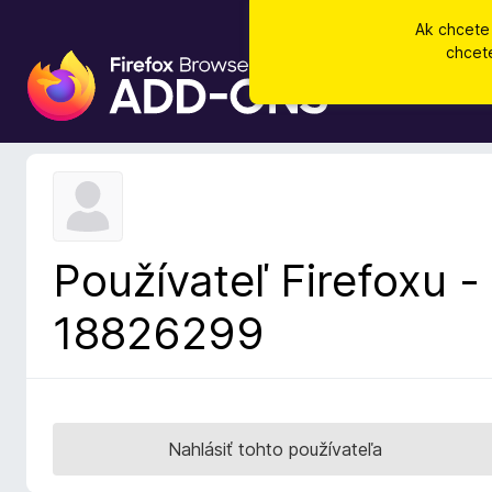
Ak chcete
chcet
D
o
p
l
n
k
y
p
Používateľ Firefoxu -
r
e
18826299
p
r
e
h
l
Nahlásiť tohto používateľa
i
a