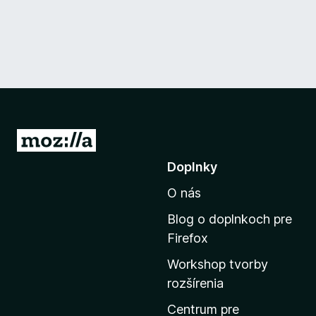
P
r
Doplnky
e
O nás
j
s
Blog o doplnkoch pre
ť
Firefox
n
Workshop tvorby
a
rozšírenia
d
o
Centrum pre