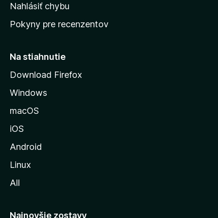
k
Nahlásiť chybu
e
ú
n
Pokyny pre recenzentov
s
ý
t
r
Na stiahnutie
á
Download Firefox
n
Windows
k
u
macOS
M
iOS
o
z
Android
i
Linux
l
All
l
y
Najnovšie zostavy