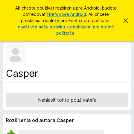
H
Prihlásiť sa
Ak chcete používať rozšírenia pre Android, budete
ľ
potrebovať
Firefox pre Android
. Ak chcete
D
a
preskúmať doplnky pre Firefox pre počítače,
Z
o
a
navštívte našu stránku s doplnkami pre stolné
d
v
p
počítače
.
a
r
l
i
ť
e
n
ť
k
t
o
y
t
p
o
Casper
o
r
z
e
n
á
p
m
r
e
Nahlásiť tohto používateľa
n
e
i
h
e
l
Rozšírenia od autora Casper
i
a