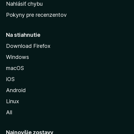
k
Nahlásiť chybu
e
ú
n
Pokyny pre recenzentov
s
ý
t
r
Na stiahnutie
á
Download Firefox
n
Windows
k
u
macOS
M
iOS
o
z
Android
i
Linux
l
All
l
y
Najnovšie zostavy