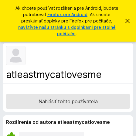
H
Prihlásiť sa
Ak chcete používať rozšírenia pre Android, budete
ľ
potrebovať
Firefox pre Android
. Ak chcete
D
a
preskúmať doplnky pre Firefox pre počítače,
Z
o
a
navštívte našu stránku s doplnkami pre stolné
d
v
p
počítače
.
a
r
l
i
ť
e
n
ť
k
t
o
y
t
p
o
atleastmycatlovesme
o
r
z
e
n
á
p
m
r
e
Nahlásiť tohto používateľa
n
e
i
h
e
l
Rozšírenia od autora atleastmycatlovesme
i
a