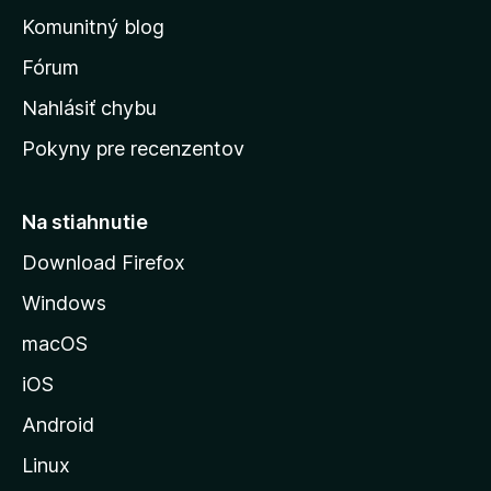
o
n
d
Komunitný blog
ý
v
n
s
Fórum
o
t
k
Nahlásiť chybu
e
ú
n
Pokyny pre recenzentov
s
ý
t
r
Na stiahnutie
á
Download Firefox
n
Windows
k
u
macOS
M
iOS
o
z
Android
i
Linux
l