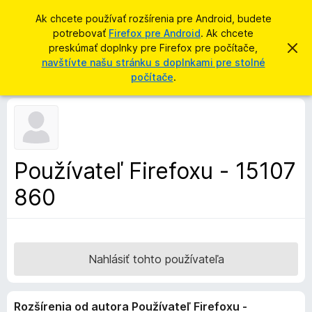
H
Prihlásiť sa
Ak chcete používať rozšírenia pre Android, budete
ľ
potrebovať
Firefox pre Android
. Ak chcete
D
a
preskúmať doplnky pre Firefox pre počítače,
Z
o
a
navštívte našu stránku s doplnkami pre stolné
d
v
p
počítače
.
a
r
l
i
ť
e
n
ť
k
t
o
y
t
p
o
Používateľ Firefoxu - 15107
o
r
z
860
e
n
á
p
m
r
e
n
e
i
h
Nahlásiť tohto používateľa
e
l
i
Rozšírenia od autora Používateľ Firefoxu -
a