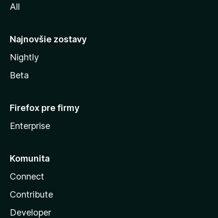
All
l
y
Najnovšie zostavy
Nightly
Beta
Firefox pre firmy
Enterprise
Komunita
Connect
Contribute
Developer