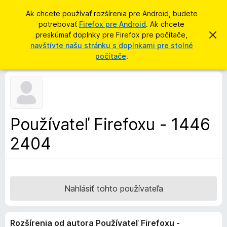
H
Prihlásiť sa
Ak chcete používať rozšírenia pre Android, budete
ľ
potrebovať
Firefox pre Android
. Ak chcete
D
a
preskúmať doplnky pre Firefox pre počítače,
Z
o
a
navštívte našu stránku s doplnkami pre stolné
d
v
p
počítače
.
a
r
l
i
ť
e
n
ť
k
t
o
y
t
p
o
Používateľ Firefoxu - 1446
o
r
z
2404
e
n
á
p
m
r
e
n
e
i
h
Nahlásiť tohto používateľa
e
l
i
Rozšírenia od autora Používateľ Firefoxu -
a