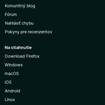
o
n
d
Komunitný blog
ý
v
n
s
Fórum
o
t
k
Nahlásiť chybu
e
ú
n
Pokyny pre recenzentov
s
ý
t
r
Na stiahnutie
á
Download Firefox
n
Windows
k
u
macOS
M
iOS
o
z
Android
i
Linux
l