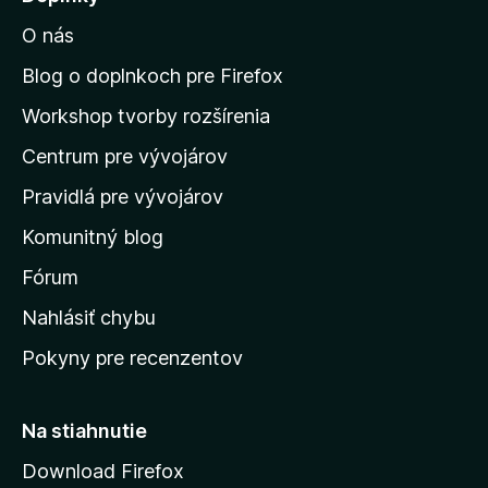
4
s
,
O nás
ť
1
n
z
Blog o doplnkoch pre Firefox
5
a
Workshop tvorby rozšírenia
d
Centrum pre vývojárov
o
m
Pravidlá pre vývojárov
o
Komunitný blog
v
s
Fórum
k
Nahlásiť chybu
ú
Pokyny pre recenzentov
s
t
r
Na stiahnutie
á
Download Firefox
n