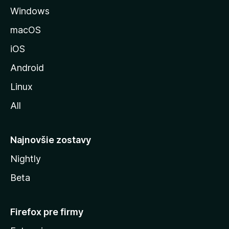
Windows
k
u
macOS
M
iOS
o
z
Android
i
Linux
l
All
l
y
Najnovšie zostavy
Nightly
Beta
Firefox pre firmy