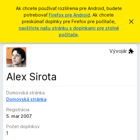
H
Prihlásiť sa
Ak chcete používať rozšírenia pre Android, budete
ľ
potrebovať
Firefox pre Android
. Ak chcete
D
a
preskúmať doplnky pre Firefox pre počítače,
Z
o
a
navštívte našu stránku s doplnkami pre stolné
d
v
p
počítače
.
a
r
l
i
ť
e
n
Vývojár
ť
k
t
o
y
t
p
o
Alex Sirota
o
r
z
e
n
á
Domovská stránka
p
m
Domovská stránka
r
e
n
e
Registrácia
i
h
5. mar 2007
e
l
Počet doplnkov
i
1
a