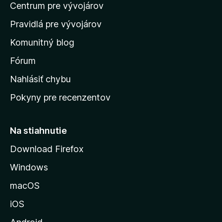
o
Centrum pre vývojárov
o
o
t
h
m
e
Pravidlá pre vývojárov
o
o
n
d
Komunitný blog
ý
v
n
s
Fórum
o
t
k
Nahlásiť chybu
e
ú
n
Pokyny pre recenzentov
s
ý
t
r
Na stiahnutie
á
Download Firefox
n
Windows
k
u
macOS
M
iOS
o
z