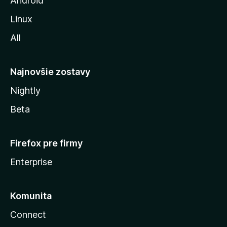
Android
i
Linux
l
All
l
y
Najnovšie zostavy
Nightly
Beta
Firefox pre firmy
Enterprise
Komunita
Connect