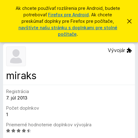
H
Prihlásiť sa
Ak chcete používať rozšírenia pre Android, budete
ľ
potrebovať
Firefox pre Android
. Ak chcete
D
a
preskúmať doplnky pre Firefox pre počítače,
Z
o
a
navštívte našu stránku s doplnkami pre stolné
d
v
p
počítače
.
a
r
l
i
ť
e
n
Vývojár
ť
k
t
o
y
t
p
o
miraks
o
r
z
e
n
á
Registrácia
p
m
7. júl 2013
r
e
n
e
Počet doplnkov
i
h
1
e
l
Priemerné hodnotenie doplnkov vývojára
i
H
a
o